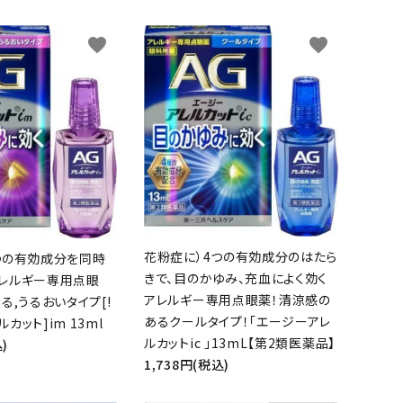
close
favorite
favorite
花粉症に）4つの有効成分のはたら
つの有効成分を同時
きで、目のかゆみ、充血によく効く
レルギー専用点眼
アレルギー専用点眼薬！清涼感の
る,うるおいタイプ[!
あるクールタイプ！「エージーアレ
カット]im 13ml
ルカットic 」13mL【第2類医薬品】
)
1,738円(税込)