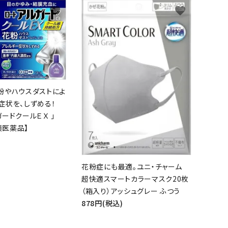
favorite
favorite
粉やハウスダストによ
症状を、しずめる！
ードクールＥＸ 」
2類医薬品】
花粉症にも最適。ユニ・チャーム
超快適スマートカラーマスク20枚
（箱入り）アッシュグレー ふつう
878円(税込)