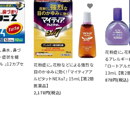
favorite
favorite
、鼻水、鼻づ
花粉症に。花
ー症状を緩
るアレルギー
ル 」12カプセ
花粉症に。花粉などによる強烈な
「ロートアルガ
目のかゆみに効く！「マイティアア
13mL 【第
ルピタットNEXα7」 15mL【第2類
878円(税込)
医薬品】
2,178円(税込)