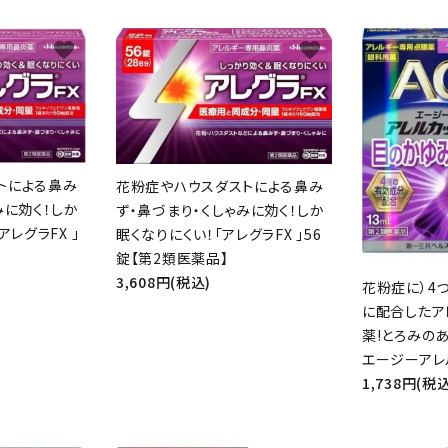
favorite
favorite
ード
リー
トによる鼻み
花粉症やハウスダストによる鼻み
みに効く！しか
ず・鼻づまり・くしゃみに効く！しか
アレグラFX 」
眠くなりにくい！「アレグラFX 」56
錠【第2類医薬品】
検索する
3,608円(税込)
花粉症に）4
に配合したア
薬!とろみのあ
エージーアレル
1,738円(税込