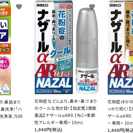
favorite
favorite
花粉症などにより、鼻水・鼻づまり
花粉症ほかの
の 鼻詰まり
のクールな効き目！【指定第2類医
っかり効く！
 鼻洗浄！「ハ
薬品】ナザールαAR0.1%C<季節
ザールαAR0
洗浄液 /500
性アレルギー専用> 10mL
ー専用> 10
1,848円(税込)
1,848円(税込