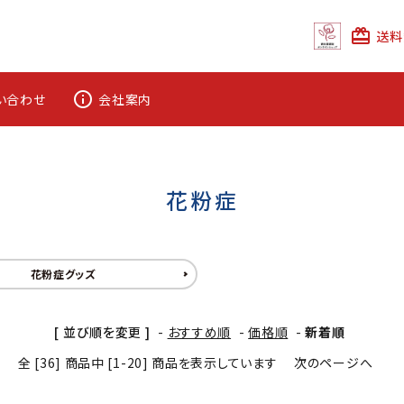
card_giftcard
送料
info_outline
い合わせ
会社案内
花粉症
花粉症グッズ
[ 並び順を変更 ]
-
おすすめ順
-
価格順
-
新着順
全 [36] 商品中 [1-20] 商品を表示しています
次のページへ