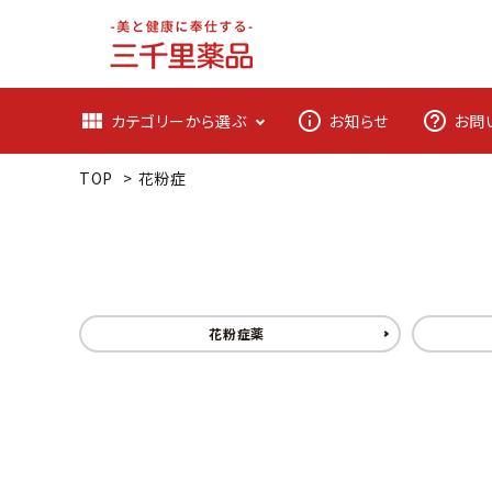
view_module
info_outline
help_outline
カテゴリーから選ぶ
お知らせ
お問
TOP
>
花粉症
花粉症薬