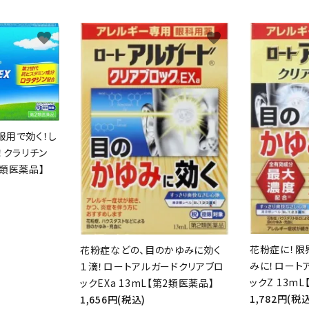
favorite
favorite
服用で効く！し
！クラリチン
2類医薬品】
花粉症に！限
花粉症などの、目のかゆみに効く
みに！ロート
１滴！ロートアルガードクリアブロ
ックZ 13m
ックEXa 13mL【第2類医薬品】
1,782円(税込
1,656円(税込)