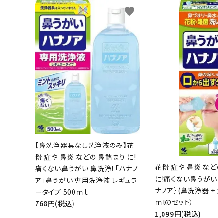
favorite
【鼻洗浄器具なし洗浄液のみ】花
粉 症や 鼻炎 などの 鼻詰まり に!
花粉 症や 鼻炎 など
痛くない鼻うがい 鼻洗浄！「ハナノ
に!痛くない鼻うがい
ア」鼻うがい 専用洗浄液 レギュラ
ナノア｝(鼻洗浄器 + 
ータイプ 500ｍｌ
ｍlのセット）
768円(税込)
1,099円(税込)