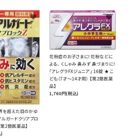
favorite
favorite
花粉症のお子さまに！花粉などに
よる、 くしゃみ 鼻みず 鼻づまりに！
「アレグラFXジュニア」 16錠 ★ こ
ども（7才～14才用） 【第2類医薬
品】
1,760円(税込)
界を超えた目のかゆ
アルガードクリアブロ
L【第2類医薬品】
)