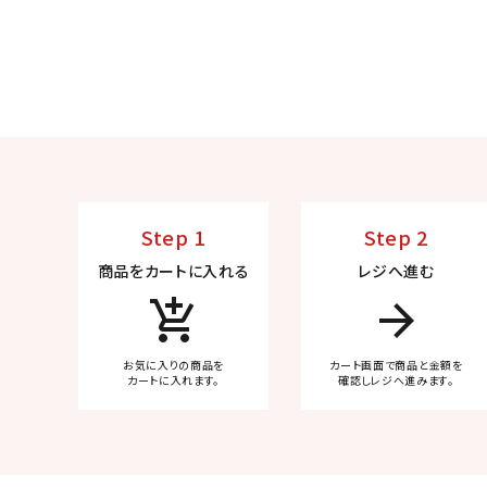
Step 1
Step 2
商品をカートに入れる
レジへ進む
add_shopping_cart
arrow_forward
お気に入りの商品を
カート画面で商品と金額を
カートに入れます。
確認しレジへ進みます。