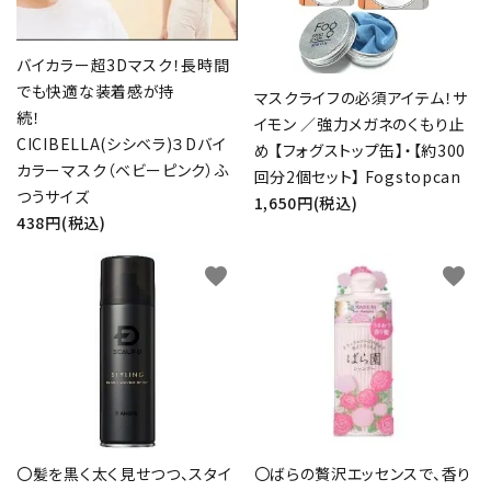
バイカラー超3Dマスク！長時間
でも快適な装着感が持
マスクライフの必須アイテム！サ
続！
イモン ／強力メガネのくもり止
CICIBELLA(シシベラ)３Dバイ
め 【フォグストップ缶】・【約300
カラーマスク（ベビーピンク）ふ
回分2個セット】 Fogstopcan
つうサイズ
1,650円(税込)
438円(税込)
favorite
favorite
〇髪を黒く太く見せつつ、スタイ
〇ばらの贅沢エッセンスで、香り