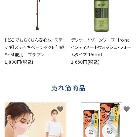
【どこでもらくちん安心杖・ステ
デリケートゾーンソープ！iroha
ッキ】ステッキベーシックＥ伸縮
インティメートウォッシュ・フォー
Ｓ・Ｍ兼用 ブラウン
ムタイプ 150ml
1,800円(税込)
1,650円(税込)
売れ筋商品
favorite
favorite