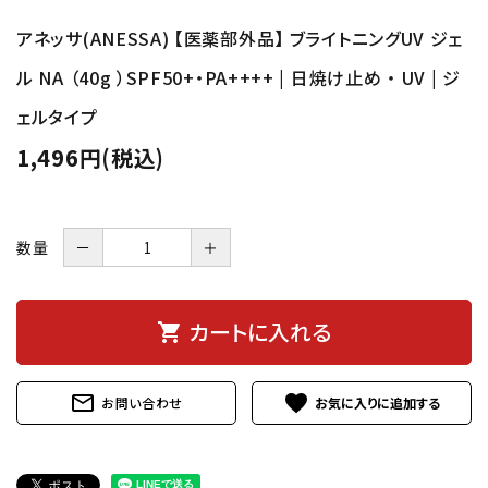
アネッサ(ANESSA) 【医薬部外品】 ブライトニングUV ジェ
ル NA （40g ）SPF50+・PA++++ | 日焼け止め ・ UV | ジ
ェルタイプ
1,496円(税込)
数量
－
＋
カートに入れる
shopping_cart
mail_outline
favorite
お問い合わせ