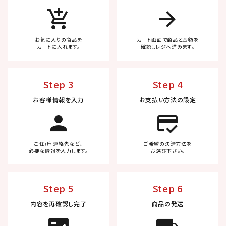
add_shopping_cart
arrow_forward
お気に入りの商品を
カート画面で商品と金額を
カートに入れます。
確認しレジへ進みます。
Step 3
Step 4
お客様情報を入力
お支払い方法の設定
person
credit_score
ご住所・連絡先など、
ご希望の決済方法を
必要な情報を入力します。
お選び下さい。
Step 5
Step 6
内容を再確認し完了
商品の発送