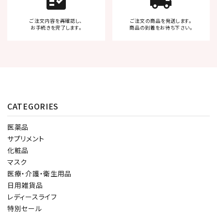
fact_check
local_shipping
ご注文内容を再確認し、
ご注文の商品を発送します。
お手続きを完了します。
商品の到着をお待ち下さい。
CATEGORIES
医薬品
サプリメント
化粧品
マスク
医療・介護・衛生用品
日用雑貨品
レディースライフ
特別セール