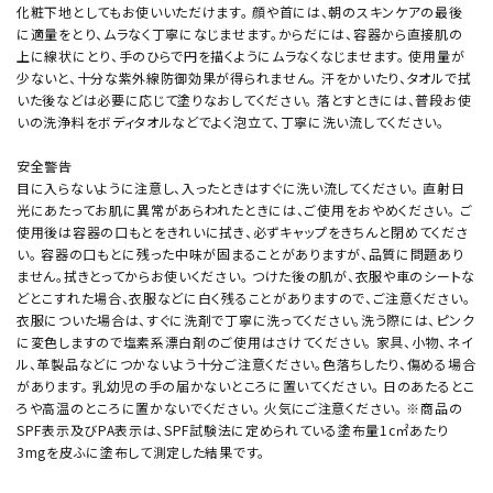
化粧下地としてもお使いいただけます。 顔や首には、朝のスキンケアの最後
に適量をとり、ムラなく丁寧になじませます。からだには、容器から直接肌の
上に線状にとり、手のひらで円を描くようにムラなくなじませます。 使用量が
少ないと、十分な紫外線防御効果が得られません。 汗をかいたり、タオルで拭
いた後などは必要に応じて塗りなおしてください。 落とすときには、普段お使
いの洗浄料をボディタオルなどでよく泡立て、丁寧に洗い流してください。
安全警告
目に入らないように注意し、入ったときはすぐに洗い流してください。 直射日
光にあたってお肌に異常があらわれたときには、ご使用をおやめください。 ご
使用後は容器の口もとをきれいに拭き、必ずキャップをきちんと閉めてくださ
い。 容器の口もとに残った中味が固まることがありますが、品質に問題あり
ません。拭きとってからお使いください。 つけた後の肌が、衣服や車のシートな
どとこすれた場合、衣服などに白く残ることがありますので、ご注意ください。
衣服についた場合は、すぐに洗剤で丁寧に洗ってください。洗う際には、ピンク
に変色しますので塩素系漂白剤のご使用はさけてください。 家具、小物、ネイ
ル、革製品などにつかないよう十分ご注意ください。色落ちしたり、傷める場合
があります。 乳幼児の手の届かないところに置いてください。 日のあたるとこ
ろや高温のところに置かないでください。 火気にご注意ください。 ※商品の
SPF表示及びPA表示は、SPF試験法に定められている塗布量1c㎡あたり
3mgを皮ふに塗布して測定した結果です。