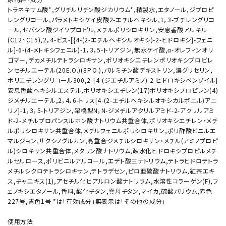
トラネキサム酸*,グリチルリチン酸ジカリウム*,精製水,エタノール,ジプロピ
レングリコール,パラメトキシケイ皮酸2-エチルヘキシル,1，3-ブチレングリコ
ール,セバシン酸ジイソプロピル,メチルポリシロキサン,安息香酸アルキル
(C12~C15),2，4-ビス-[{4-(2-エチルヘキシルオキシ)-2-ヒドロキシ}-フェニ
ル]-6-(4-メトキシフェニル)-1，3，5-トリアジン,無水ケイ酸,α-オレフィンオリ
ゴマー,デカメチルテトラシロキサン,ポリオキシエチレンポリオキシプロピレ
ンセチルエーテル(20E.O.)(8P.O.),パルミチン酸デキストリン,濃グリセリン,
ポリエチレングリコール300,2-[4-(ジエチルアミノ)-2-ヒドロキシベンゾイル]
安息香酸ヘキシルエステル,ポリオキシエチレン(17)ポリオキシプロピレン(4)
ジメチルエーテル,2，4，6-トリス[4-(2-エチルヘキシルオキシカルボニル)アニ
リノ]-1，3，5-トリアジン,架橋型N，N-ジメチルアクリルアミド-2-アクリルアミ
ド-2-メチルプロパンスルホン酸ナトリウム共重合体,ポリオキシエチレン・メチ
ルポリシロキサン共重合体,メチルフェニルポリシロキサン,ポリ酢酸ビニルエ
マルジョン,サクシノグルカン,高重合ジメチルシロキサン・メチル(アミノプロピ
ル)シロキサン共重合体,メタリン酸ナトリウム,疎水化ヒドロキシプロピルメチ
ルセルロース,ポリビニルアルコール,エデト酸三ナトリウム,テトラヒドロテトラ
メチルシクロテトラシロキサン,テトラデセン,ピロ亜硫酸ナトリウム,紅茶エキ
ス,チャエキス(1),アセチル化ヒアルロン酸ナトリウム,水溶性コラーゲン(F),フ
ェノキシエタノール,香料,酸化チタン,雲母チタン,マイカ,硫酸バリウム,赤色
227号,青色1号 *は「有効成分」無表示は「その他の成分」
使用方法