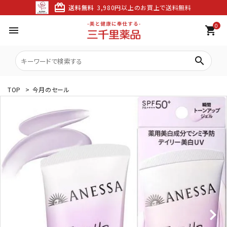
card_giftcard
送料無料
3,980円以上のお買上で送料無料
0
menu
shopping_cart
search
TOP
>
今月のセール