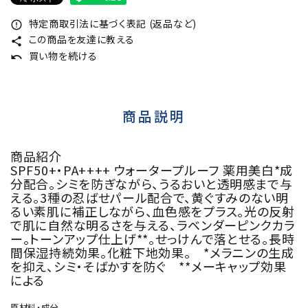
特定商取引法に基づく表記 (返品など)
error_outline
この商品を友達に教える
share
買い物を続ける
undo
商品説明
商品紹介
SPF50+・PA++++ ウォータープルーフ 薬用美白*成
分配合。シミを防ぎながら、うるおいと透明感まで与
える。3種の忍ばせパール配合で、黄ぐすみのない明
るい素肌に補正しながら、血色感をプラス。光の反射
で肌に自然な明るさを与える、ラベンダーピンクカラ
ー。トーンアップ仕上げ**。せっけんで落とせる。長時
間保湿持続効果。化粧下地効果。 *メラニンの生成
を抑え、シミ・そばかすを防ぐ **メーキャップ効果
による
原材料・成分