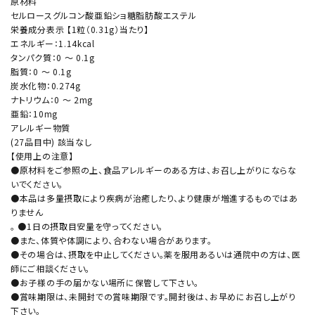
原材料
セルロースグルコン酸亜鉛ショ糖脂肪酸エステル
栄養成分表示 【1粒（0.31g）当たり】
エネルギー：1.14kcal
タンパク質：0 ～ 0.1g
脂質：0 ～ 0.1g
炭水化物：0.274g
ナトリウム：0 ～ 2mg
亜鉛：10mg
アレルギー物質
(27品目中) 該当なし
【使用上の注意】
●原材料をご参照の上、食品アレルギーのある方は、お召し上がりにならな
いでください。
●本品は多量摂取により疾病が治癒したり、より健康が増進するものではあ
りません
。 ●1日の摂取目安量を守ってください。
●また、体質や体調により、合わない場合があります。
●その場合は、摂取を中止してください。薬を服用あるいは通院中の方は、医
師にご相談ください。
●お子様の手の届かない場所に保管して下さい。
●賞味期限は、未開封での賞味期限です。開封後は、お早めにお召し上がり
下さい。