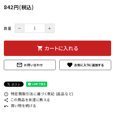
842円(税込)
数量
－
＋
カートに入れる
shopping_cart
mail_outline
favorite
お問い合わせ
特定商取引法に基づく表記 (返品など)
error_outline
この商品を友達に教える
share
買い物を続ける
undo