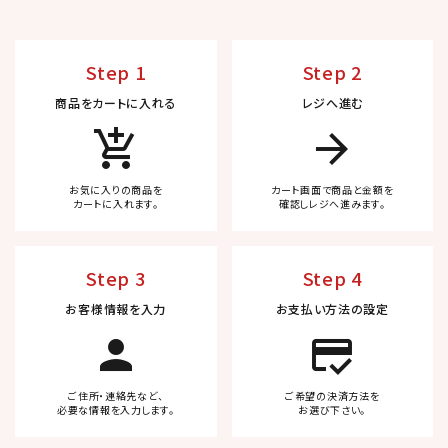
Step 1
Step 2
商品をカートに入れる
レジへ進む
add_shopping_cart
arrow_forward
お気に入りの商品を
カート画面で商品と金額を
カートに入れます。
確認しレジへ進みます。
Step 3
Step 4
お客様情報を入力
お支払い方法の設定
person
credit_score
ご住所・連絡先など、
ご希望の決済方法を
必要な情報を入力します。
お選び下さい。