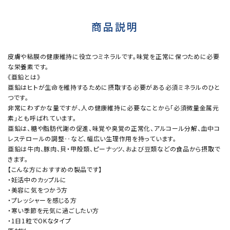
商品説明
皮膚や粘膜の健康維持に役立つミネラルです。味覚を正常に保つために必要
な栄養素です。
《亜鉛とは》
亜鉛はヒトが生命を維持するために摂取する必要がある必須ミネラルのひと
つです。
非常にわずかな量ですが、人の健康維持に必要なことから「必須微量金属元
素」とも呼ばれています。
亜鉛は、糖や脂肪代謝の促進、味覚や臭覚の正常化、アルコール分解、血中コ
レステロールの調整‥など、幅広い生理作用を持っています。
亜鉛は牛肉、豚肉、貝・甲殻類、ピーナッツ、および豆類などの食品から摂取で
きます。
【こんな方におすすめの製品です】
・妊活中のカップルに
・美容に気をつかう方
・プレッシャーを感じる方
・寒い季節を元気に過ごしたい方
・1日1粒でOKなタイプ