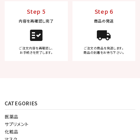
Step 5
Step 6
内容を再確認し完了
商品の発送
fact_check
local_shipping
ご注文内容を再確認し、
ご注文の商品を発送します。
お手続きを完了します。
商品の到着をお待ち下さい。
CATEGORIES
医薬品
サプリメント
化粧品
マスク