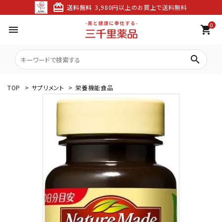
card_giftcard
送料無料
3,980円以上のお買上で送料無料
0
menu
shopping_cart
search
TOP
>
サプリメント
>
栄養機能食品