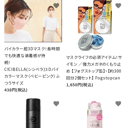
favorite
favorite
バイカラー超3Dマスク！長時間
でも快適な装着感が持
マスクライフの必須アイテム！サ
続！
イモン ／強力メガネのくもり止
CICIBELLA(シシベラ)３Dバイ
め 【フォグストップ缶】・【約300
カラーマスク（ベビーピンク）ふ
回分2個セット】 Fogstopcan
つうサイズ
1,650円(税込)
438円(税込)
favorite
favorite