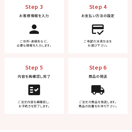
Step 3
Step 4
お客様情報を入力
お支払い方法の設定
person
credit_score
ご住所・連絡先など、
ご希望の決済方法を
必要な情報を入力します。
お選び下さい。
Step 5
Step 6
内容を再確認し完了
商品の発送
fact_check
local_shipping
ご注文内容を再確認し、
ご注文の商品を発送します。
お手続きを完了します。
商品の到着をお待ち下さい。