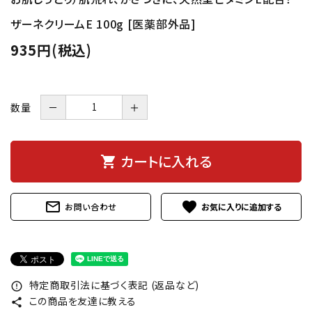
ザーネクリームE 100g [医薬部外品]
935円(税込)
数量
－
＋
カートに入れる
shopping_cart
mail_outline
favorite
お問い合わせ
特定商取引法に基づく表記 (返品など)
error_outline
この商品を友達に教える
share