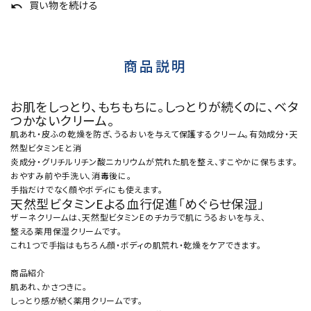
買い物を続ける
undo
商品説明
お肌をしっとり、もちもちに。しっとりが続くのに、ベタ
つかないクリーム。
肌あれ・皮ふの乾燥を防ぎ、うるおいを与えて保護するクリーム。有効成分・天
然型ビタミンEと消
炎成分・グリチルリチン酸ニカリウムが荒れた肌を整え、すこやかに保ちます。
おやすみ前や手洗い、消毒後に。
手指だけでなく顔やボディにも使えます。
天然型ビタミンEよる血行促進「めぐらせ保湿」
ザーネクリームは、天然型ビタミンEのチカラで肌にうるおいを与え、
整える薬用保湿クリームです。
これ1つで手指はもちろん顔・ボディの肌荒れ・乾燥をケアできます。
商品紹介
肌あれ、かさつきに。
しっとり感が続く薬用クリームです。