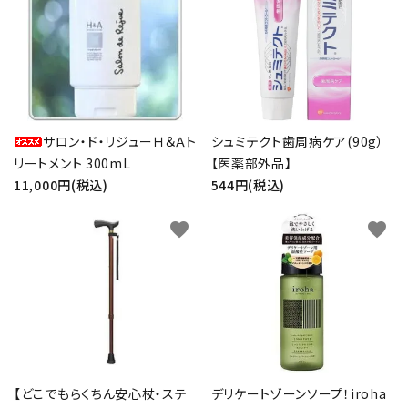
サロン・ド・リジューＨ＆Ａト
シュミテクト歯周病ケア(90g）
リートメント 300mL
【医薬部外品】
11,000円(税込)
544円(税込)
favorite
favorite
【どこでもらくちん安心杖・ステ
デリケートゾーンソープ！iroha