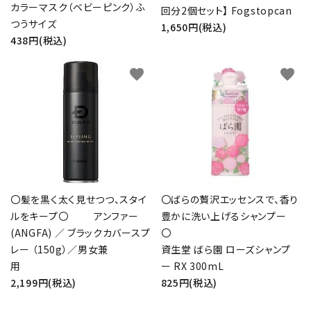
カラーマスク（ベビーピンク）ふ
回分2個セット】 Fogstopcan
つうサイズ
1,650円(税込)
438円(税込)
favorite
favorite
〇髪を黒く太く見せつつ、スタイ
〇ばらの贅沢エッセンスで、香り
ルをキープ〇 アンファー
豊かに洗い上げるシャンプー
(ANGFA) ／ ブラックカバースプ
レー （150g）／男女兼
資生堂 ばら園 ローズシャンプ
用
ー RX 300mL
2,199円(税込)
825円(税込)