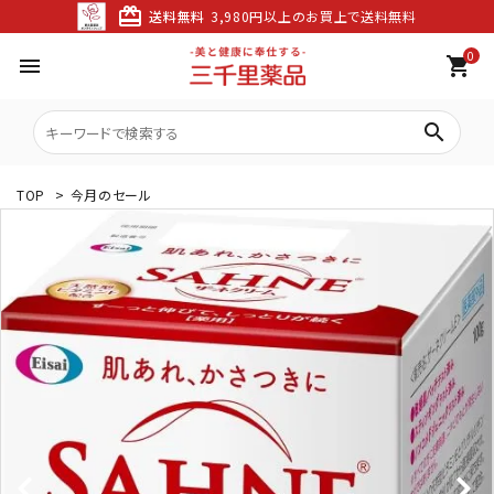
card_giftcard
送料無料
3,980円以上のお買上で送料無料
0
menu
shopping_cart
search
TOP
>
今月のセール