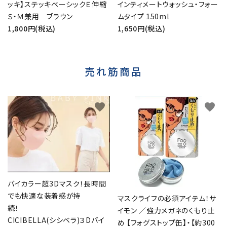
ッキ】ステッキベーシックＥ伸縮
インティメートウォッシュ・フォー
Ｓ・Ｍ兼用 ブラウン
ムタイプ 150ml
1,800円(税込)
1,650円(税込)
売れ筋商品
favorite
favorite
バイカラー超3Dマスク！長時間
でも快適な装着感が持
マスクライフの必須アイテム！サ
続！
イモン ／強力メガネのくもり止
CICIBELLA(シシベラ)３Dバイ
め 【フォグストップ缶】・【約300