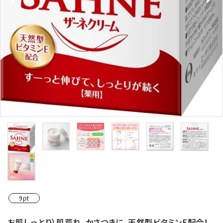
9pt
お肌しっとり）肌荒れ、かさつきに、天然型ビタミンE配合！