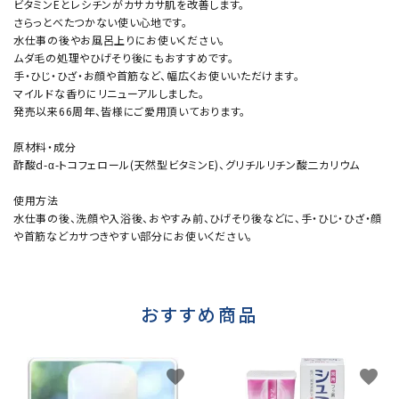
ビタミンEとレシチンがカサカサ肌を改善します。
さらっとべたつかない使い心地です。
水仕事の後やお風呂上りにお使いください。
ムダ毛の処理やひげそり後にもおすすめです。
手・ひじ・ひざ・お顔や首筋など、幅広くお使いいただけます。
マイルドな香りにリニューアルしました。
発売以来66周年、皆様にご愛用頂いております。
原材料・成分
酢酸d-α-トコフェロール(天然型ビタミンE)、グリチルリチン酸二カリウム
使用方法
水仕事の後、洗顔や入浴後、おやすみ前、ひげそり後などに、手・ひじ・ひざ・顔
や首筋などカサつきやすい部分にお使いください。
おすすめ商品
favorite
favorite