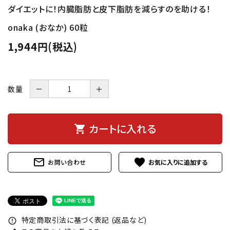
ダイエットに！内臓脂肪と皮下脂肪を減らすのを助ける！
onaka (おなか) 60粒
1,944円(税込)
数量
－
＋
カートに入れる
shopping_cart
mail_outline
favorite
お問い合わせ
特定商取引法に基づく表記 (返品など)
error_outline