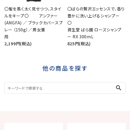
〇髪を黒く太く見せつつ、スタイ
〇ばらの贅沢エッセンスで、香り
ルをキープ〇 アンファー
豊かに洗い上げるシャンプー
(ANGFA) ／ ブラックカバースプ
レー （150g）／男女兼
資生堂 ばら園 ローズシャンプ
用
ー RX 300mL
2,199円(税込)
825円(税込)
他の商品を探す
search