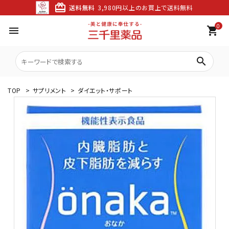
card_giftcard
送料無料
3,980円以上のお買上で送料無料
0
menu
shopping_cart
search
TOP
>
サプリメント
>
ダイエット・サポート