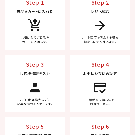
Step 1
Step 2
商品をカートに入れる
レジへ進む
add_shopping_cart
arrow_forward
お気に入りの商品を
カート画面で商品と金額を
カートに入れます。
確認しレジへ進みます。
Step 3
Step 4
お客様情報を入力
お支払い方法の設定
person
credit_score
ご住所・連絡先など、
ご希望の決済方法を
必要な情報を入力します。
お選び下さい。
Step 5
Step 6