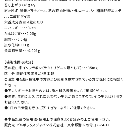
召し上がりください。
原材料名 還元パラチノース、葛の花抽出物/セルロース、ショ糖脂肪酸エステ
ル、二酸化ケイ素
栄養成分表示 4粒あたり
エネルギー・・・3kcal
たんぱく質・・・0.05g
脂質・・・0.04g
炭水化物・・・1g
食塩相当量・・・0.001g
【機能性関与成分】
葛の花由来イソフラボン（テクトリゲニン類として）・・・35mg
区 分 機能性表示食品/日本製
ご注意 ●妊娠・授乳中の方および薬剤を処方されている方は医師にご相談く
ださい。
●アレルギーをお持ちの方は、原材料名表示をよくご確認ください。
●体質、体調により、まれに合わない場合がありますので、その場合は利用を
お控えください。
●1日の目安量を守り、摂りすぎないようにご注意ください。
◆本品記載の使用法・使用上の注意をよくお読みの上ご使用下さい。
販売元 ピルボックスジャパン株式会社 東京都港区南青山2-24-11