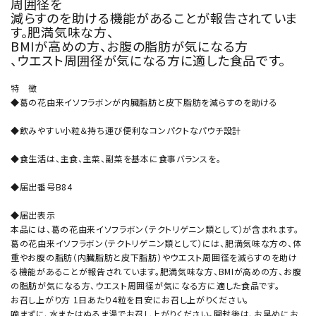
周囲径を
減らすのを助ける機能があることが報告されていま
す。肥満気味な方、
BMIが高めの方、お腹の脂肪が気になる方
、ウエスト周囲径が気になる方に適した食品です。
特 徴
◆葛の花由来イソフラボンが内臓脂肪と皮下脂肪を減らすのを助ける
◆飲みやすい小粒＆持ち運び便利なコンパクトなパウチ設計
◆食生活は、主食、主菜、副菜を基本に食事バランスを。
◆届出番号B84
◆届出表示
本品には、葛の花由来イソフラボン（テクトリゲニン類として）が含まれます。
葛の花由来イソフラボン（テクトリゲニン類として）には、肥満気味な方の、体
重やお腹の脂肪（内臓脂肪と皮下脂肪）やウエスト周囲径を減らすのを助け
る機能があることが報告されています。肥満気味な方、BMIが高めの方、お腹
の脂肪が気になる方、ウエスト周囲径が気になる方に適した食品です。
お召し上がり方 1日あたり4粒を目安にお召し上がりください。
噛まずに、水またはぬるま湯でお召し上がりください。開封後は、お早めにお