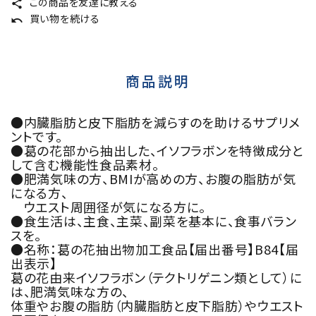
この商品を友達に教える
share
買い物を続ける
undo
商品説明
●内臓脂肪と皮下脂肪を減らすのを助けるサプリメ
ントです。
●葛の花部から抽出した、イソフラボンを特徴成分と
して含む機能性食品素材。
●肥満気味の方、BMIが高めの方、お腹の脂肪が気
になる方、
ウエスト周囲径が気になる方に。
●食生活は、主食、主菜、副菜を基本に、食事バラン
スを。
●名称：葛の花抽出物加工食品【届出番号】B84【届
出表示】
葛の花由来イソフラボン（テクトリゲニン類として）に
は、肥満気味な方の、
体重やお腹の脂肪（内臓脂肪と皮下脂肪）やウエスト