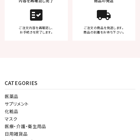
内容を再確認し完了
商品の発送
fact_check
local_shipping
ご注文内容を再確認し、
ご注文の商品を発送します。
お手続きを完了します。
商品の到着をお待ち下さい。
CATEGORIES
医薬品
サプリメント
化粧品
マスク
医療・介護・衛生用品
日用雑貨品