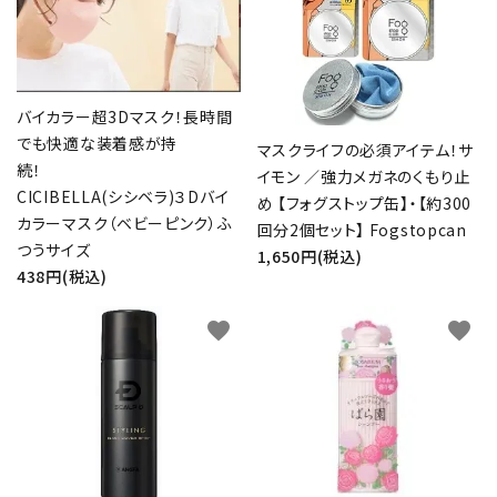
バイカラー超3Dマスク！長時間
でも快適な装着感が持
マスクライフの必須アイテム！サ
続！
イモン ／強力メガネのくもり止
CICIBELLA(シシベラ)３Dバイ
め 【フォグストップ缶】・【約300
カラーマスク（ベビーピンク）ふ
回分2個セット】 Fogstopcan
つうサイズ
1,650円(税込)
438円(税込)
favorite
favorite