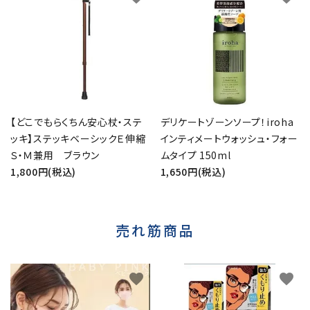
【どこでもらくちん安心杖・ステ
デリケートゾーンソープ！iroha
ッキ】ステッキベーシックＥ伸縮
インティメートウォッシュ・フォー
Ｓ・Ｍ兼用 ブラウン
ムタイプ 150ml
1,800円(税込)
1,650円(税込)
売れ筋商品
favorite
favorite