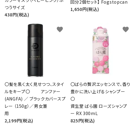
カラーマスク（ベビーピンク）ふ
回分2個セット】 Fogstopcan
つうサイズ
1,650円(税込)
438円(税込)
favorite
favorite
〇髪を黒く太く見せつつ、スタイ
〇ばらの贅沢エッセンスで、香り
ルをキープ〇 アンファー
豊かに洗い上げるシャンプー
(ANGFA) ／ ブラックカバースプ
レー （150g）／男女兼
資生堂 ばら園 ローズシャンプ
用
ー RX 300mL
2,199円(税込)
825円(税込)