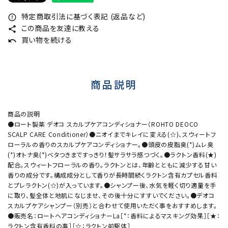
特定商取引法に基づく表記 (返品など)
error_outline
この商品を友達に教える
share
買い物を続ける
undo
商品説明
商品の説明
●ロート製薬 デオコ スカルプケアコンディショナー（ROHTO DEOCO
SCALP CARE Conditioner）●ニオイまでキレイに変える(☆)、スウィートフ
ローラルの香りのスカルプケアコンディショナー。●頭皮の皮脂臭(*)ムレ臭
(*)オトナ臭(*)ベタつきまですっきり！髪サラサラ感つづく。●ラクトン香料(★)
配合。スウィートフローラルの香り。ラクトンとは、年齢とともに減少する甘い
香りの成分です。構成成分として香りが長時間続くラクトン含有カプセル香料
とプレラクトン(☆)が入っています。●シャンプー後、水気を軽く切り適量を手
に取り、髪全体と地肌になじませ、その後十分にすすいでください。●デオコ
スカルプケアシャンプー（別売）と合わせて使用いただく事をおすすめします。
●販売名：ロートヘアコンディショナーLa［*：香料によるマスキング効果］［★：
ラクトン含有香料の事］［☆：ラクトン前駆体］