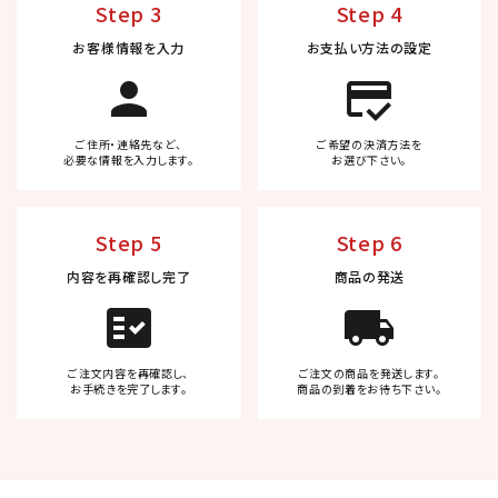
Step 3
Step 4
お客様情報を入力
お支払い方法の設定
person
credit_score
ご住所・連絡先など、
ご希望の決済方法を
必要な情報を入力します。
お選び下さい。
Step 5
Step 6
内容を再確認し完了
商品の発送
fact_check
local_shipping
ご注文内容を再確認し、
ご注文の商品を発送します。
お手続きを完了します。
商品の到着をお待ち下さい。