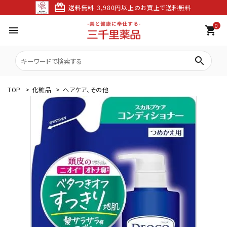
card_giftcard
送料無料
3,980円以上のお買上で送料無料
0
menu
shopping_cart
search
TOP
>
化粧品
>
ヘアケア、その他