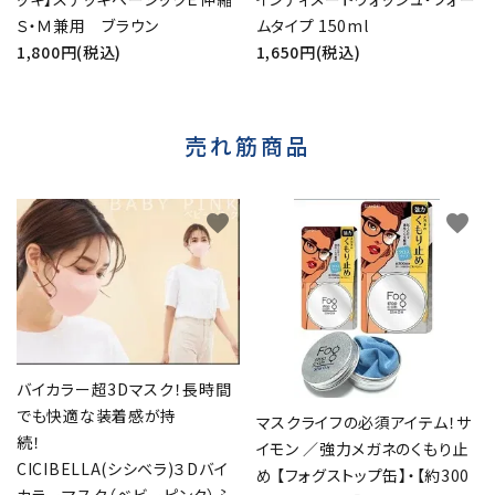
Ｓ・Ｍ兼用 ブラウン
ムタイプ 150ml
1,800円(税込)
1,650円(税込)
売れ筋商品
favorite
favorite
バイカラー超3Dマスク！長時間
でも快適な装着感が持
マスクライフの必須アイテム！サ
続！
イモン ／強力メガネのくもり止
CICIBELLA(シシベラ)３Dバイ
め 【フォグストップ缶】・【約300