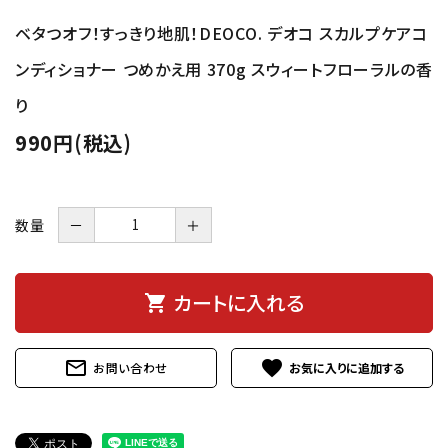
ベタつオフ！すっきり地肌！DEOCO. デオコ スカルプケアコ
ンディショナー つめかえ用 370g スウィートフローラルの香
り
990円(税込)
数量
－
＋
カートに入れる
shopping_cart
mail_outline
favorite
お問い合わせ