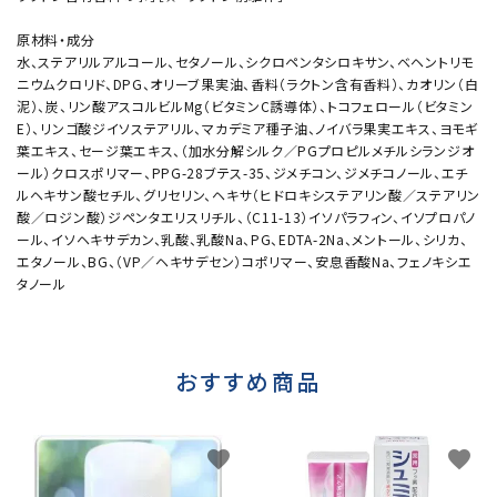
原材料・成分
水、ステアリルアルコール、セタノール、シクロペンタシロキサン、ベヘントリモ
ニウムクロリド、DPG、オリーブ果実油、香料（ラクトン含有香料）、カオリン（白
泥）、炭、リン酸アスコルビルMg（ビタミンC誘導体）、トコフェロール（ビタミン
E）、リンゴ酸ジイソステアリル、マカデミア種子油、ノイバラ果実エキス、ヨモギ
葉エキス、セージ葉エキス、（加水分解シルク／PGプロピルメチルシランジオ
ール）クロスポリマー、PPG-28ブテス-35、ジメチコン、ジメチコノール、エチ
ルヘキサン酸セチル、グリセリン、ヘキサ（ヒドロキシステアリン酸／ステアリン
酸／ロジン酸）ジペンタエリスリチル、（C11-13）イソパラフィン、イソプロパノ
ール、イソヘキサデカン、乳酸、乳酸Na、PG、EDTA-2Na、メントール、シリカ、
エタノール、BG、（VP／ヘキサデセン）コポリマー、安息香酸Na、フェノキシエ
タノール
おすすめ商品
favorite
favorite