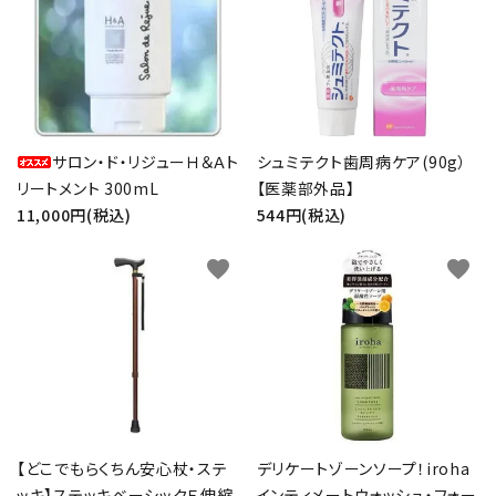
サロン・ド・リジューＨ＆Ａト
シュミテクト歯周病ケア(90g）
リートメント 300mL
【医薬部外品】
11,000円(税込)
544円(税込)
favorite
favorite
【どこでもらくちん安心杖・ステ
デリケートゾーンソープ！iroha
ッキ】ステッキベーシックＥ伸縮
インティメートウォッシュ・フォー