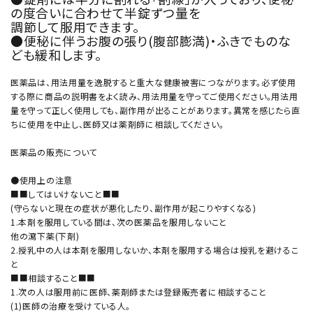
の度合いに合わせて半錠ずつ量を
調節して服用できます。
●便秘に伴うお腹の張り(腹部膨満)・ふきでものな
ども緩和します。
医薬品は、用法用量を逸脱すると重大な健康被害につながります。必ず使用
する際に商品の説明書をよく読み、用法用量を守ってご使用ください。用法用
量を守って正しく使用しても、副作用が出ることがあります。異常を感じたら直
ちに使用を中止し、医師又は薬剤師に相談してください。
医薬品の販売について
●使用上の注意
■■してはいけないこと■■
(守らないと現在の症状が悪化したり、副作用が起こりやすくなる)
1.本剤を服用している間は、次の医薬品を服用しないこと
他の瀉下薬(下剤)
2.授乳中の人は本剤を服用しないか、本剤を服用する場合は授乳を避けるこ
と
■■相談すること■■
1.次の人は服用前に医師、薬剤師または登録販売者に相談すること
(1)医師の治療を受けている人。