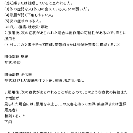
(2)妊婦または妊娠していると思われる人。
(3)体の虚弱な人(体力の衰えている人、体の弱い人)。
(4)胃腸が弱く下痢しやすい人。
(5)次の症状のある人。
はげしい腹痛、吐き気・嘔吐
2.服用後、次の症状があらわれた場合は副作用の可能性があるので、直ちに
服用を
中止し、この文書を持って医師、薬剤師または登録販売者に相談すること
関係部位:皮膚
症状:発疹
関係部位:消化器
症状:はげしい腹痛を伴う下痢、腹痛、吐き気・嘔吐
3.服用後、次の症状があらわれることがあるので、このような症状の持続また
は増強が
見られた場合には、服用を中止し、この文書を持って医師、薬剤師または登録
販売者に
相談すること
下痢