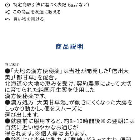
特定商取引法に基づく表記 (返品など)
error_outline
この商品を友達に教える
share
買い物を続ける
undo
商品説明
商品紹介
●「大地の漢方便秘薬」は当社が開発した「信州大
黄」「都甘草」を配合。
北海道の大地の恵みを受け、契約農家によって大切
に育てられた純国産生薬を使用した
漢方便秘薬です。
●漢方処方「大黄甘草湯」が動きにくくなった大腸を
しっかり動かし、便をスムーズに
運び出します。
●就寝前に服用すると、約8~10時間後※の翌朝には
自然に近い穏やかなお通じが
得られます。※個人差はあります。
●錠剤には半分に割れる「割線」が入っており、便秘