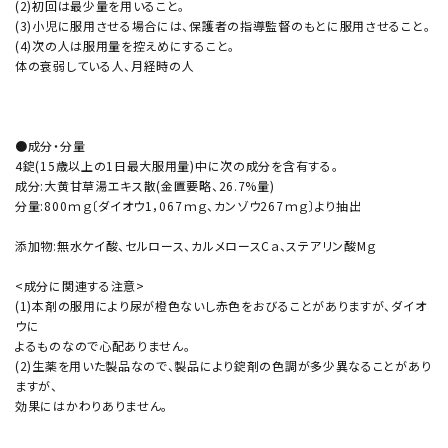
(2)初回は最少量を用いること。
(3)小児に服用させる場合には、保護者の指導監督のもとに服用させること。
(4)次の人は服用量を控えめにすること。
体の衰弱している人、月経時の人
●成分・分量
4錠(15歳以上の1日最大服用量)中に次の成分を含有する。
成分:大黄甘草湯エキス散(金匱要略、26.7%量)
分量:800ｍｇ〔ダイオウ1，067ｍｇ、カンゾウ267ｍｇ〕より抽出
添加物:無水ケイ酸、セルロース、カルメロースCａ、ステアリン酸Mｇ
<成分に関連する注意>
(1)本剤の服用により尿が橙色ないし赤色をおびることがありますが、ダイオ
ウに
よるものなので心配ありません。
(2)生薬を用いた製品なので、製品により錠剤の色調が多少異なることがあり
ますが、
効果にはかわりありません。