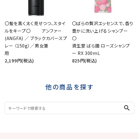
〇髪を黒く太く見せつつ、スタイ
〇ばらの贅沢エッセンスで、香り
ルをキープ〇 アンファー
豊かに洗い上げるシャンプー
(ANGFA) ／ ブラックカバースプ
レー （150g）／男女兼
資生堂 ばら園 ローズシャンプ
用
ー RX 300mL
2,199円(税込)
825円(税込)
他の商品を探す
search