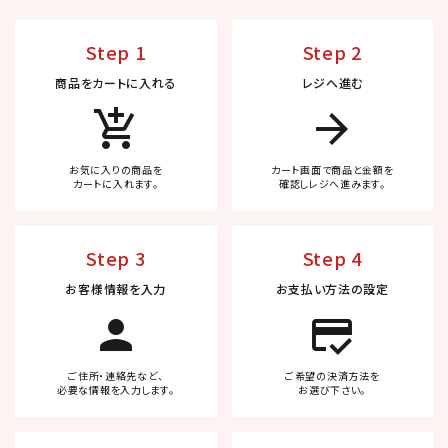
Step 1
Step 2
商品をカートに入れる
レジへ進む
add_shopping_cart
arrow_forward
お気に入りの商品を
カート画面で商品と金額を
カートに入れます。
確認しレジへ進みます。
Step 3
Step 4
お客様情報を入力
お支払い方法の設定
person
credit_score
ご住所・連絡先など、
ご希望の決済方法を
必要な情報を入力します。
お選び下さい。