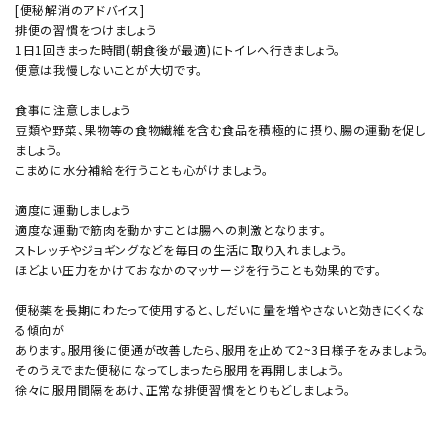
[便秘解消のアドバイス]
排便の習慣をつけましょう
1日1回きまった時間(朝食後が最適)にトイレへ行きましょう。
便意は我慢しないことが大切です。
食事に注意しましょう
豆類や野菜、果物等の食物繊維を含む食品を積極的に摂り、腸の運動を促し
ましょう。
こまめに水分補給を行うことも心がけましょう。
適度に運動しましょう
適度な運動で筋肉を動かすことは腸への刺激となります。
ストレッチやジョギングなどを毎日の生活に取り入れましょう。
ほどよい圧力をかけておなかのマッサージを行うことも効果的です。
便秘薬を長期にわたって使用すると、しだいに量を増やさないと効きにくくな
る傾向が
あります。服用後に便通が改善したら、服用を止めて2~3日様子をみましょう。
そのうえでまた便秘になってしまったら服用を再開しましょう。
徐々に服用間隔をあけ、正常な排便習慣をとりもどしましょう。