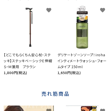
favorite
favorite
【どこでもらくちん安心杖・ステ
デリケートゾーンソープ！iroha
ッキ】ステッキベーシックＥ伸縮
インティメートウォッシュ・フォー
Ｓ・Ｍ兼用 ブラウン
ムタイプ 150ml
1,800円(税込)
1,650円(税込)
売れ筋商品