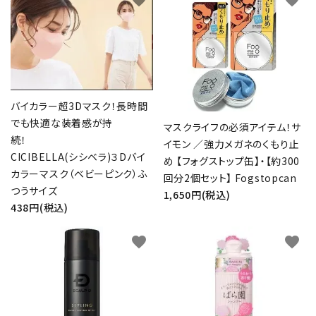
favorite
favorite
バイカラー超3Dマスク！長時間
でも快適な装着感が持
マスクライフの必須アイテム！サ
続！
イモン ／強力メガネのくもり止
CICIBELLA(シシベラ)３Dバイ
め 【フォグストップ缶】・【約300
カラーマスク（ベビーピンク）ふ
回分2個セット】 Fogstopcan
つうサイズ
1,650円(税込)
438円(税込)
favorite
favorite