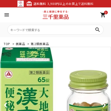
card_giftcard
送料無料
3,980円以上のお買上で送料無料
0
menu
shopping_cart
search
TOP
>
医薬品
>
第２類医薬品