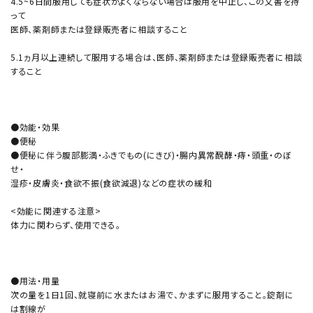
4.5~6日間服用しても症状がよくならない場合は服用を中止し、この文書を持
って
医師、薬剤師または登録販売者に相談すること
5.1ヵ月以上連続して服用する場合は、医師、薬剤師または登録販売者に相談
すること
●効能・効果
●便秘
●便秘に伴う腹部膨満・ふきでもの(にきび)・腸内異常醗酵・痔・頭重・のぼ
せ・
湿疹・皮膚炎・食欲不振(食欲減退)などの症状の緩和
<効能に関連する注意>
体力に関わらず、使用できる。
●用法・用量
次の量を1日1回、就寝前に水またはお湯で、かまずに服用すること。錠剤に
は割線が