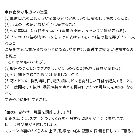
●保管及び取扱いの注意
(1)直射日光の当たらない湿気の少ない涼しい所に密栓して保管すること。
(2)小児の手の届かない所に保管すること。
(3)他の容器に入れ替えないこと(誤用の原因になったり品質が変わる)。
(4)ビンの中の詰め物は、フタをあけた後はすてること(詰め物を再びビンに入
れると
湿気を含み品質が変わるもとになる。詰め物は、輸送中に錠剤が破損するの
を防止
するためのものである)。
(5)服用のつどビンのフタをしっかりしめること(吸湿し品質が変わる)。
(6)使用期限を過ぎた製品は服用しないこと。
(7)箱とビンの「開封年月日」記入欄に、ビンを開封した日付を記入すること。
(8)一度開封した後は、品質保持の点から開封日より6カ月以内を目安になる
べく
すみやかに服用すること。
[症状に合わせて用量を調節しましょう]
割線を上にし、スプーンのふくらみを利用すると錠剤が半分に割れます。
初回は最少量から試しましょう。
スプーンの裏のふくらみの上で、割線を中心に錠剤の両側を押しつけて割る。