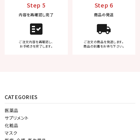
Step 5
Step 6
内容を再確認し完了
商品の発送
fact_check
local_shipping
ご注文内容を再確認し、
ご注文の商品を発送します。
お手続きを完了します。
商品の到着をお待ち下さい。
CATEGORIES
医薬品
サプリメント
化粧品
マスク