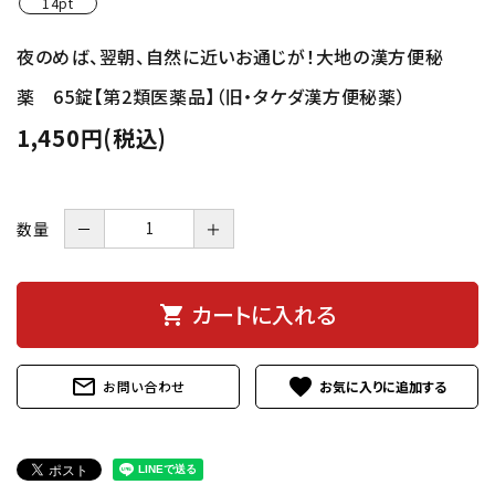
14pt
夜のめば、翌朝、自然に近いお通じが！大地の漢方便秘
薬 65錠【第2類医薬品】（旧・タケダ漢方便秘薬）
1,450円(税込)
数量
－
＋
カートに入れる
shopping_cart
mail_outline
favorite
お問い合わせ