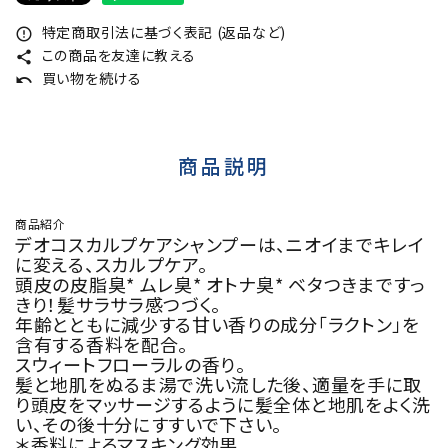
特定商取引法に基づく表記 (返品など)
error_outline
この商品を友達に教える
share
買い物を続ける
undo
商品説明
商品紹介
デオコスカルプケアシャンプーは、ニオイまでキレイ
に変える、スカルプケア。
頭皮の皮脂臭* ムレ臭* オトナ臭* ベタつきまですっ
きり！髪サラサラ感つづく。
年齢とともに減少する甘い香りの成分「ラクトン」を
含有する香料を配合。
スウィートフローラルの香り。
髪と地肌をぬるま湯で洗い流した後、適量を手に取
り頭皮をマッサージするように髪全体と地肌をよく洗
い、その後十分にすすいで下さい。
＊香料によるマスキング効果