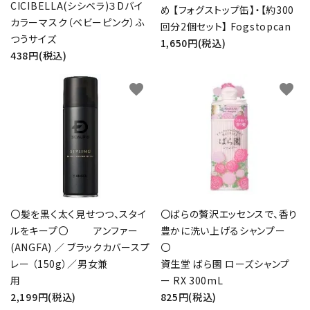
CICIBELLA(シシベラ)３Dバイ
め 【フォグストップ缶】・【約300
カラーマスク（ベビーピンク）ふ
回分2個セット】 Fogstopcan
つうサイズ
1,650円(税込)
438円(税込)
favorite
favorite
〇髪を黒く太く見せつつ、スタイ
〇ばらの贅沢エッセンスで、香り
ルをキープ〇 アンファー
豊かに洗い上げるシャンプー
(ANGFA) ／ ブラックカバースプ
レー （150g）／男女兼
資生堂 ばら園 ローズシャンプ
用
ー RX 300mL
2,199円(税込)
825円(税込)