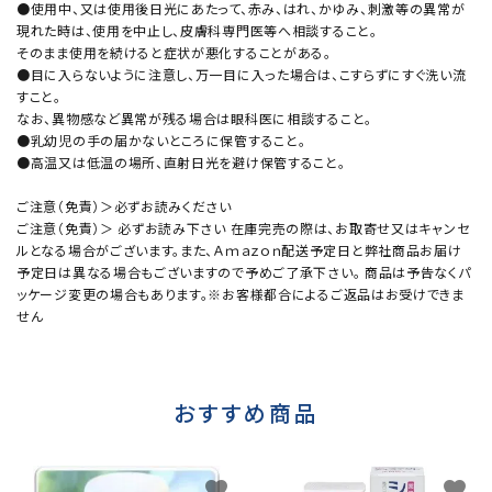
●使用中、又は使用後日光にあたって、赤み、はれ、かゆみ、刺激等の異常が
現れた時は、使用を中止し、皮膚科専門医等へ相談すること。
そのまま使用を続けると症状が悪化することがある。
●目に入らないように注意し、万一目に入った場合は、こすらずにすぐ洗い流
すこと。
なお、異物感など異常が残る場合は眼科医に相談すること。
●乳幼児の手の届かないところに保管すること。
●高温又は低温の場所、直射日光を避け保管すること。
ご注意（免責）＞必ずお読みください
ご注意（免責）＞ 必ずお読み下さい 在庫完売の際は、お取寄せ又はキャンセ
ルとなる場合がございます。また、Ａｍａｚｏｎ配送予定日と弊社商品お届け
予定日は異なる場合もございますので予めご了承下さい。 商品は予告なくパ
ッケージ変更の場合もあります。※お客様都合によるご返品はお受けできま
せん
おすすめ商品
favorite
favorite