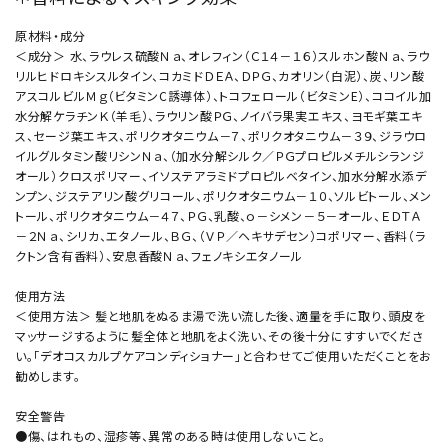
原材料・成分
＜成分＞ 水、ラウレス硫酸Ｎａ、オレフィン（Ｃ１４－１６）スルホン酸Ｎａ、ラウ
リルヒドロキシスルタイン、コカミドＤＥＡ、ＤＰＧ、カオリン（白泥）、炭、リン酸
アスコルビルＭｇ（ビタミンC誘導体）、トコフェロール（ビタミンE）、ココイル加
水分解ケラチンＫ（羊毛）、ラウリン酸ＰＧ、ノイバラ果実エキス、ヨモギ葉エキ
ス、セージ葉エキス、ポリクオタニウム－７、ポリクオタニウム－３９、ジラウロ
イルグルタミン酸リシンＮａ、（加水分解シルク／ＰＧプロピルメチルシランジ
オール）クロスポリマー、イソステアラミドプロピルベタイン、加水分解水添デ
ンプン、ジステアリン酸グリコール、ポリクオタニウム－１０、ソルビトール、メン
トール、ポリクオタニウム－４７、ＰＧ、乳酸、ｏ－シメン－５－オール、ＥＤＴＡ
－２Ｎａ、シリカ、エタノール、ＢＧ、（ＶＰ／ヘキサデセン）コポリマー、香料（ラ
クトン含有香料）、安息香酸Ｎａ、フェノキシエタノール
使用方法
＜使用方法＞ 髪と地肌をぬるま湯で洗い流した後、適量を手に取り、頭皮を
マッサージするように髪全体と地肌をよく洗い、その後十分にすすいでくださ
い。「デオコスカルプケアコンディショナー」と合わせてご使用いただくことをお
勧めします。
安全警告
●傷、はれもの、湿疹等、異常のある時は使用しないこと。