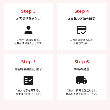
Step 3
Step 4
お客様情報を入力
お支払い方法の設定
person
credit_score
ご住所・連絡先など、
ご希望の決済方法を
必要な情報を入力します。
お選び下さい。
Step 5
Step 6
内容を再確認し完了
商品の発送
fact_check
local_shipping
ご注文内容を再確認し、
ご注文の商品を発送します。
お手続きを完了します。
商品の到着をお待ち下さい。