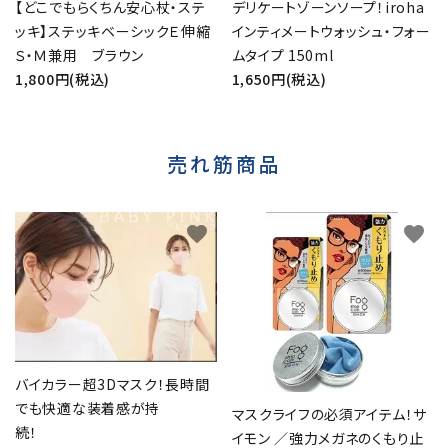
【どこでもらくちん安心杖・ステ
デリケートゾーンソープ！iroha
ッキ】ステッキベーシックＥ伸縮
インティメートウォッシュ・フォー
Ｓ・Ｍ兼用 ブラウン
ムタイプ 150ml
1,800円(税込)
1,650円(税込)
売れ筋商品
favorite
favorite
バイカラー超3Dマスク！長時間
でも快適な装着感が持
マスクライフの必須アイテム！サ
続！
イモン ／強力メガネのくもり止