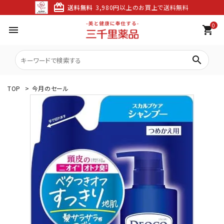
card_giftcard
送料無料
3,980円以上のお買上で送料無料
0
menu
shopping_cart
search
TOP
>
今月のセール