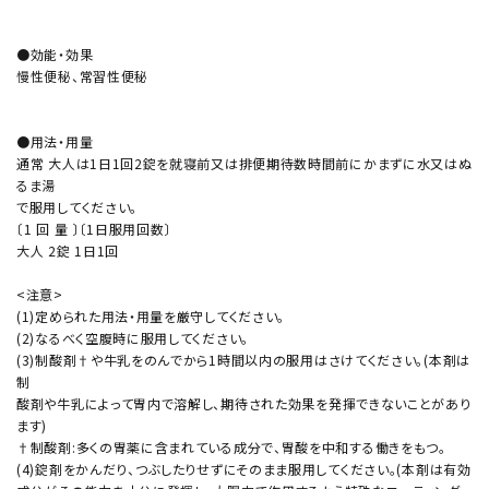
●効能・効果
慢性便秘、常習性便秘
●用法・用量
通常 大人は1日1回2錠を就寝前又は排便期待数時間前にかまずに水又はぬ
るま湯
で服用してください。
〔1 回 量 〕〔1日服用回数〕
大人 2錠 1日1回
<注意>
(1)定められた用法・用量を厳守してください。
(2)なるべく空腹時に服用してください。
(3)制酸剤†や牛乳をのんでから1時間以内の服用はさけてください。(本剤は
制
酸剤や牛乳によって胃内で溶解し、期待された効果を発揮できないことがあり
ます)
†制酸剤:多くの胃薬に含まれている成分で、胃酸を中和する働きをもつ。
(4)錠剤をかんだり、つぶしたりせずにそのまま服用してください。(本剤は有効