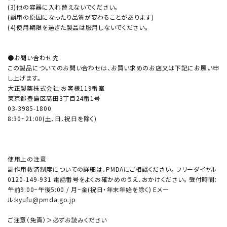
(3)他の容器に入れ替えないでください。
(誤用の原因になったり品質が変わることがあります)
(4)使用期限を過ぎた製品は服用しないでください。
●お問い合わせ先
この製品についてのお問い合わせは、お買い求めのお店又は下記にお願い申
し上げます。
大正製薬株式会社 お客様119番室
東京都豊島区高田3丁目24番1号
03-3985-1800
8:30~21:00(土、日、祝日を除く)
使用上の注意
副作用救済制度についての詳細は、PMDAにご相談ください。 フリーダイヤル
0120-149-931 電話番号をよくお確かめのうえ、おかけください。 受付時間:
午前9:00~午後5:00 / 月~金(祝日・年末年始を除く) Eメー
ル:kyufu@pmda.go.jp
ご注意（免責）＞必ずお読みください