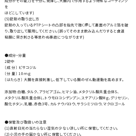
成分がその能力を十分に発揮し、大腸内で作用するよう特殊なコーティング
を
ほどこしています)
(5)錠剤の取り出し方
錠剤の入っているPTPシートの凸部を指先で強く押して裏面のアルミ箔を破
り、取り出して服用してください。(誤ってそのまま飲み込んだりすると食道
粘膜に突き刺さる等思わぬ事故につながります)
●成分・分量
2錠中
〔成 分〕 ビサコジル
〔分 量〕 10ｍｇ
〔はたらき〕 大腸を直接刺激し、低下している腸のぜん動運動を高めます。
添加物:白糖、タルク、アラビアゴム、ヒマシ油、メタクリル酸共重合体S、
メタクリル酸共重合体L、トウモロコシデンプン、ステアリン酸Mｇ、グリセリン、
酸化チタン、乳糖、赤色3号、カルナウバロウ、サラシミツロウ、マクロゴール
●保管及び取扱いの注意
(1)直射日光の当たらない湿気の少ない涼しい所に保管してください。
(2)小児の手の届かない所に保管してください。