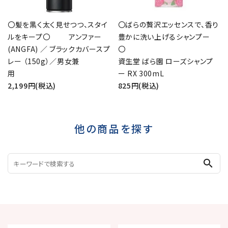
〇髪を黒く太く見せつつ、スタイ
〇ばらの贅沢エッセンスで、香り
ルをキープ〇 アンファー
豊かに洗い上げるシャンプー
(ANGFA) ／ ブラックカバースプ
レー （150g）／男女兼
資生堂 ばら園 ローズシャンプ
用
ー RX 300mL
2,199円(税込)
825円(税込)
他の商品を探す
search