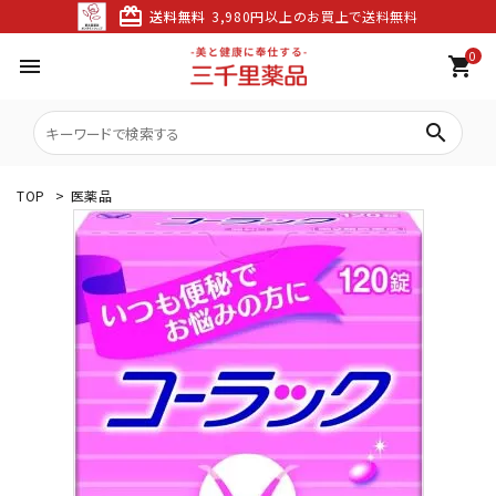
card_giftcard
送料無料
3,980円以上のお買上で送料無料
0
menu
shopping_cart
search
TOP
>
医薬品