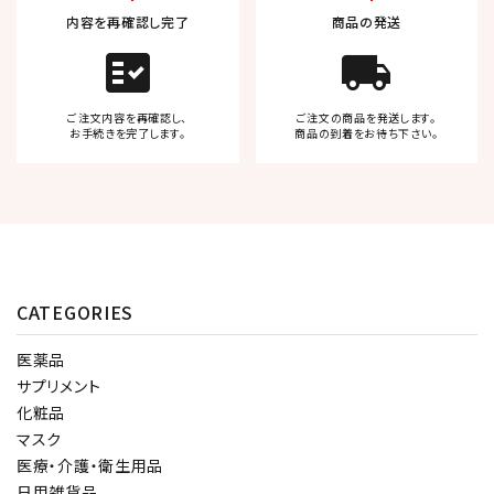
内容を再確認し完了
商品の発送
fact_check
local_shipping
ご注文内容を再確認し、
ご注文の商品を発送します。
お手続きを完了します。
商品の到着をお待ち下さい。
CATEGORIES
医薬品
サプリメント
化粧品
マスク
医療・介護・衛生用品
日用雑貨品