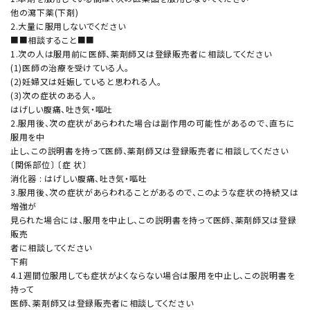
他の瀉下薬(下剤)
2.大量に服用しないでください
■■相談すること■■
1.次の人は服用前に医師、薬剤師又は登録販売者に相談してください
(1)医師の治療を受けている人。
(2)妊婦又は妊娠していると思われる人。
(3)次の症状のある人。
はげしい腹痛、吐き気・嘔吐
2.服用後、次の症状があらわれた場合は副作用の可能性があるので、直ちに
服用を中
止し、この説明書を持って医師、薬剤師又は登録販売者に相談してください
〔関係部位〕 〔症 状〕
消化器 : はげしい腹痛、吐き気・嘔吐
3.服用後、次の症状があらわれることがあるので、このような症状の持続又は
増強が
見られた場合には、服用を中止し、この説明書を持って医師、薬剤師又は登録
販売
者に相談してください
下痢
4.1週間位服用しても症状がよくならない場合は服用を中止し、この説明書を
持って
医師、薬剤師又は登録販売者に相談してください