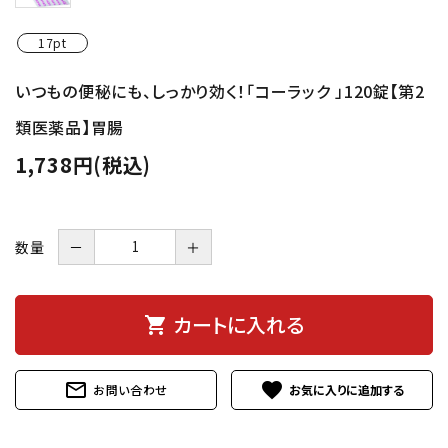
17pt
いつもの便秘にも、しっかり効く！「コーラック 」120錠【第2
類医薬品】胃腸
1,738円(税込)
数量
－
＋
カートに入れる
shopping_cart
mail_outline
favorite
お問い合わせ