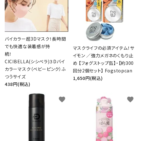
バイカラー超3Dマスク！長時間
でも快適な装着感が持
マスクライフの必須アイテム！サ
続！
イモン ／強力メガネのくもり止
CICIBELLA(シシベラ)３Dバイ
め 【フォグストップ缶】・【約300
カラーマスク（ベビーピンク）ふ
回分2個セット】 Fogstopcan
つうサイズ
1,650円(税込)
438円(税込)
favorite
favorite