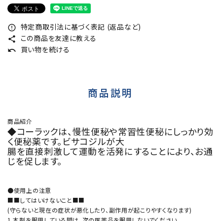
特定商取引法に基づく表記 (返品など)
error_outline
この商品を友達に教える
share
買い物を続ける
undo
商品説明
商品紹介
◆コーラックは、慢性便秘や常習性便秘にしっかり効
く便秘薬です。ビサコジルが大
腸を直接刺激して運動を活発にすることにより、お通
じを促します。
●使用上の注意
■■してはいけないこと■■
(守らないと現在の症状が悪化したり、副作用が起こりやすくなります)
1.本剤を服用している間は、次の医薬品を服用しないでください