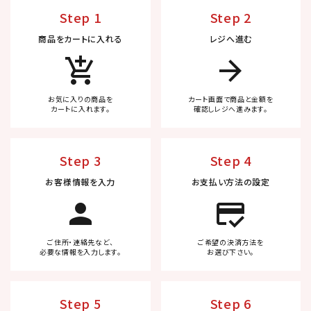
Step 1
Step 2
商品をカートに入れる
レジへ進む
add_shopping_cart
arrow_forward
お気に入りの商品を
カート画面で商品と金額を
カートに入れます。
確認しレジへ進みます。
Step 3
Step 4
お客様情報を入力
お支払い方法の設定
person
credit_score
ご住所・連絡先など、
ご希望の決済方法を
必要な情報を入力します。
お選び下さい。
Step 5
Step 6