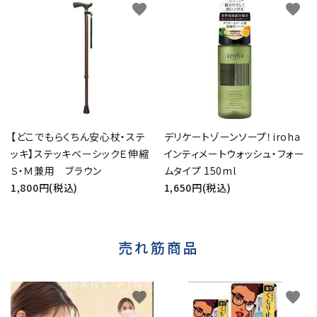
favorite
favorite
【どこでもらくちん安心杖・ステ
デリケートゾーンソープ！iroha
ッキ】ステッキベーシックＥ伸縮
インティメートウォッシュ・フォー
Ｓ・Ｍ兼用 ブラウン
ムタイプ 150ml
1,800円(税込)
1,650円(税込)
売れ筋商品
favorite
favorite