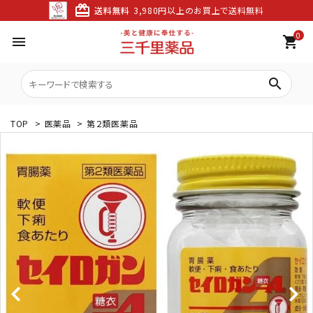
card_giftcard
送料無料
3,980円以上のお買上で送料無料
0
menu
shopping_cart
search
TOP
>
医薬品
>
第２類医薬品