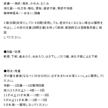
皮膚・・・発疹・発赤、かゆみ、むくみ
消化器・・・吐き気・嘔吐、便秘、食欲不振、胃部不快感
精神神経系・・・めまい、頭痛
3.数日間(目安として5~6日間)使用しても、症状がよくならない場合は服用を
中止し、この添付文書(説明文書)を持って医師、薬剤師又は登録販売者に相
談
してください。
●効能・効果
軟便、下痢、食あたり、水あたり、はき下し、くだり腹、消化不良による下痢
●用法・用量
次の量を食後(なるべく30分以内)に必ず水またはお湯といっしょに服用してく
ださい。
年齢・・・1回量・・・1日服用回数
成人(15才以上)・・・4錠・・・3回
11才以上15才未満・・・3錠・・・3回
5才以上11才未満・・・2錠・・・3回
5才未満・・・服用しないでください