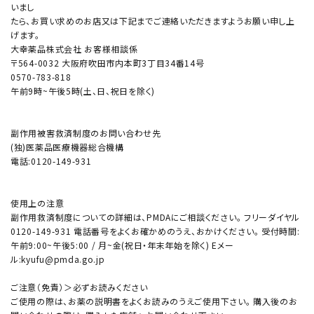
いまし
たら、お買い求めのお店又は下記までご連絡いただきますようお願い申し上
げます。
大幸薬品株式会社 お客様相談係
〒564-0032 大阪府吹田市内本町3丁目34番14号
0570-783-818
午前9時~午後5時(土、日、祝日を除く)
副作用被害救済制度のお問い合わせ先
(独)医薬品医療機器総合機構
電話:0120-149-931
使用上の注意
副作用救済制度についての詳細は、PMDAにご相談ください。 フリーダイヤル
0120-149-931 電話番号をよくお確かめのうえ、おかけください。 受付時間:
午前9:00~午後5:00 / 月~金(祝日・年末年始を除く) Eメー
ル:kyufu@pmda.go.jp
ご注意（免責）＞必ずお読みください
ご使用の際は、お薬の説明書をよくお読みのうえご使用下さい。 購入後のお