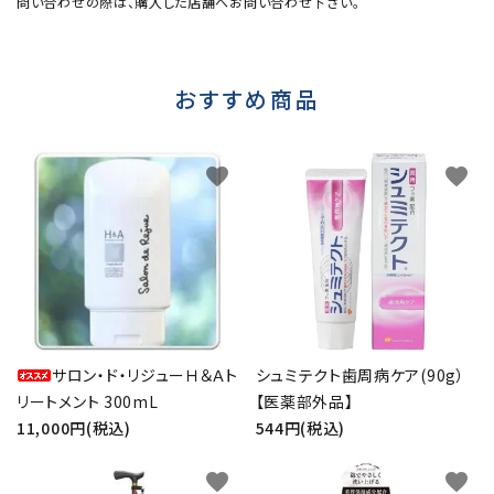
問い合わせの際は、購入した店舗へお問い合わせ下さい。
おすすめ商品
favorite
favorite
サロン・ド・リジューＨ＆Ａト
シュミテクト歯周病ケア(90g）
リートメント 300mL
【医薬部外品】
11,000円(税込)
544円(税込)
favorite
favorite