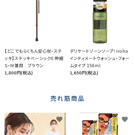
【どこでもらくちん安心杖・ステ
デリケートゾーンソープ！iroha
ッキ】ステッキベーシックＥ伸縮
インティメートウォッシュ・フォー
Ｓ・Ｍ兼用 ブラウン
ムタイプ 150ml
1,800円(税込)
1,650円(税込)
売れ筋商品
favorite
favorite