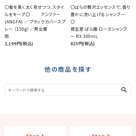
〇髪を黒く太く見せつつ、スタイ
〇ばらの贅沢エッセンスで、香り
ルをキープ〇 アンファー
豊かに洗い上げるシャンプー
(ANGFA) ／ ブラックカバースプ
レー （150g）／男女兼
資生堂 ばら園 ローズシャンプ
用
ー RX 300mL
2,199円(税込)
825円(税込)
他の商品を探す
search