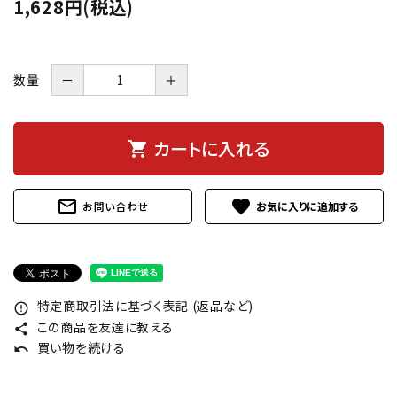
1,628円(税込)
数量
－
＋
カートに入れる
shopping_cart
mail_outline
favorite
お問い合わせ
特定商取引法に基づく表記 (返品など)
error_outline
この商品を友達に教える
share
買い物を続ける
undo