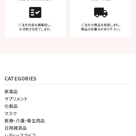
fact_check
local_shipping
ご注文内容を再確認し、
ご注文の商品を発送します。
お手続きを完了します。
商品の到着をお待ち下さい。
CATEGORIES
医薬品
サプリメント
化粧品
マスク
医療・介護・衛生用品
日用雑貨品
レディースライフ