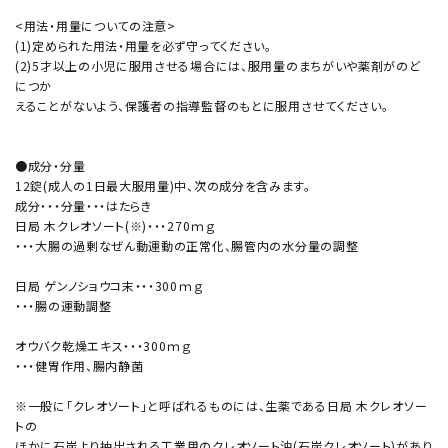
<用法・用量についての注意>
(1)定められた用法・用量を必ず守ってください。
(2)5才以上の小児に服用させる場合には、服用量のまちがいや薬剤がのど
につか
えることがないよう、保護者の指導監督のもとに服用させてください。
●成分・分量
12錠(成人の1日最大服用量)中、次の成分を含みます。
成分・・・分量・・・はたらき
日局 木クレオソート(※)・・・270ｍｇ
・・・大腸の過剰なぜん動運動の正常化、腸管内の水分量の調整
日局 ゲンノショウコ末・・・300ｍｇ
・・・腸の運動調整
オウバク乾燥エキス・・・300ｍｇ
・・・健胃作用、腸内静菌
※一般に「クレオソート」と呼ばれるものには、生薬である日局 木クレオソー
トの
ほかに石炭より抽出される工業用のクレオソート油(石炭クレオソート)があり