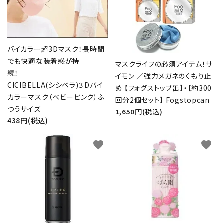
バイカラー超3Dマスク！長時間
でも快適な装着感が持
マスクライフの必須アイテム！サ
続！
イモン ／強力メガネのくもり止
CICIBELLA(シシベラ)３Dバイ
め 【フォグストップ缶】・【約300
カラーマスク（ベビーピンク）ふ
回分2個セット】 Fogstopcan
つうサイズ
1,650円(税込)
438円(税込)
favorite
favorite