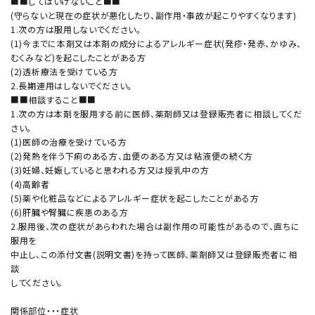
■■してはいけないこと■■
(守らないと現在の症状が悪化したり、副作用・事故が起こりやすくなります)
1.次の方は服用しないでください。
(1)今までに本剤又は本剤の成分によるアレルギー症状(発疹・発赤、かゆみ、
むくみなど)を起こしたことがある方
(2)透析療法を受けている方
2.長期連用はしないでください。
■■相談すること■■
1.次の方は本剤を服用する前に医師、薬剤師又は登録販売者に相談してくだ
さい。
(1)医師の治療を受けている方
(2)発熱を伴う下痢のある方、血便のある方又は粘液便の続く方
(3)妊婦、妊娠していると思われる方又は授乳中の方
(4)高齢者
(5)薬や化粧品などによるアレルギー症状を起こしたことがある方
(6)肝臓や腎臓に疾患のある方
2.服用後、次の症状があらわれた場合は副作用の可能性があるので、直ちに
服用を
中止し、この添付文書(説明文書)を持って医師、薬剤師又は登録販売者に相
談
してください。
関係部位・・・症状