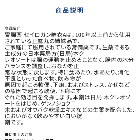
商品説明
商品紹介
胃腸薬 セイロガン糖衣Aは、100年以上前から使用
されている正露丸の姉妹品で、
ご家庭にて服用されている常備薬です。生薬である
主成分の日本薬局方(日局)木ク
レオソートは腸の運動を止めることなく、腸内の水分
バランスを調整し、おなかを正
常な状態に戻します。特に食あたり、水あたり、消化
不良といった食べ物、飲み物が
原因で起こる軟便、下痢、およびストレス、かぜなど
の原因で起こる軟便、下痢にす
ぐれた効き目を発揮します。本剤は日局 木クレオソ
ートをはじめ、ゲンノショウコ
末およびオウバク乾燥エキスなどの生薬を配合した、
においがなく飲みやすい白い錠
剤です。
●使用上の注意