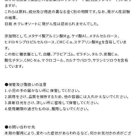
ますが、
これらは原料、成分及び用途の異なる全く別の物質です。なお、発がん性試験
の結果、
日局 木クレオソートに発がん性は認められませんでした。
添加物として、メタケイ酸アルミン酸Mｇ、ケイ酸Aｌ、メチルセルロース、
ヒドロキシプロピルセルロース、CMC-Cａ、ステアリン酸Mｇを含有していま
す。
この他に糖衣層として、白糖、アラビアゴム、ゼラチン、タルク、炭酸Cａ、
酸化チタン、CMC-Nａ、マクロゴール、カルナウバロウ、サラシミツロウを含有
しています。
●保管及び取扱いの注意
1.小児の手の届かない所に保管してください。
2.誤用をさけ、品質を保持するため、他の容器には入れかえないでください。
3.直射日光をさけ、涼しい所に密栓して保管してください。
4.使用期限の過ぎたものは、服用しないでください。
●お問い合わせ先
本剤の服用により、変わった症状があらわれるなど、何かお気付きの点がござ