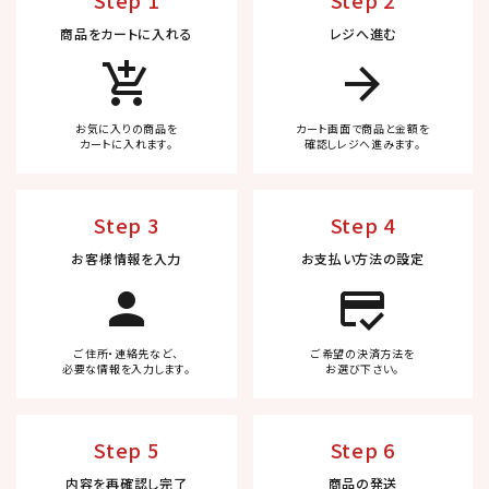
Step 1
Step 2
商品をカートに入れる
レジへ進む
add_shopping_cart
arrow_forward
お気に入りの商品を
カート画面で商品と金額を
カートに入れます。
確認しレジへ進みます。
Step 3
Step 4
お客様情報を入力
お支払い方法の設定
person
credit_score
ご住所・連絡先など、
ご希望の決済方法を
必要な情報を入力します。
お選び下さい。
Step 5
Step 6
内容を再確認し完了
商品の発送