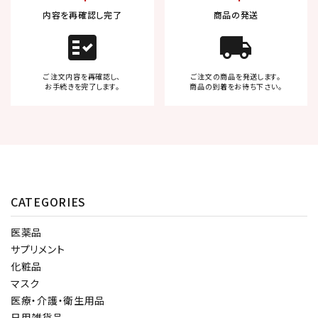
内容を再確認し完了
商品の発送
fact_check
local_shipping
ご注文内容を再確認し、
ご注文の商品を発送します。
お手続きを完了します。
商品の到着をお待ち下さい。
CATEGORIES
医薬品
サプリメント
化粧品
マスク
医療・介護・衛生用品
日用雑貨品