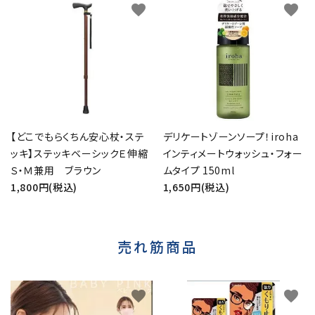
favorite
favorite
【どこでもらくちん安心杖・ステ
デリケートゾーンソープ！iroha
ッキ】ステッキベーシックＥ伸縮
インティメートウォッシュ・フォー
Ｓ・Ｍ兼用 ブラウン
ムタイプ 150ml
1,800円(税込)
1,650円(税込)
売れ筋商品
favorite
favorite