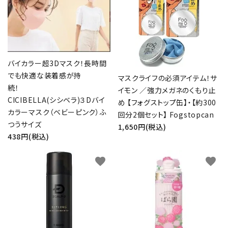
バイカラー超3Dマスク！長時間
でも快適な装着感が持
マスクライフの必須アイテム！サ
続！
イモン ／強力メガネのくもり止
CICIBELLA(シシベラ)３Dバイ
め 【フォグストップ缶】・【約300
カラーマスク（ベビーピンク）ふ
回分2個セット】 Fogstopcan
つうサイズ
1,650円(税込)
438円(税込)
favorite
favorite