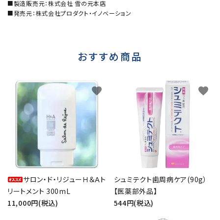
■製造販売元：株式会社 雪の元本店
■発売元：株式会社プロダクト・イノベーション
おすすめ商品
favorite
favorite
サロン・ド・リジューＨ＆Ａト
シュミテクト歯周病ケア(90g）
リートメント 300mL
【医薬部外品】
11,000円(税込)
544円(税込)