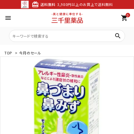
card_giftcard
送料無料
3,980円以上のお買上で送料無料
0
menu
shopping_cart
search
TOP
>
今月のセール