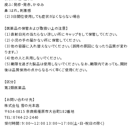
皮ふ：発疹・発赤，かゆみ
鼻：はれ，刺激感
（2）3日間位使用しても症状がよくならない場合
【医薬品の保管および取扱い上の注意】
（1）直射日光の当たらない涼しい所にキャップをして保管してください。
（2）小児の手の届かない所に保管してください。
（3）他の容器に入れ替えないでください。（誤用の原因になったり品質が変わ
ります。）
（4）他の人と共用しないでください。
（5）期限を過ぎた製品は使用しないでください。なお、期限内であっても、開封
後は品質保持の点からなるべく早くご使用ください。
【区分】
第2類医薬品
【お問い合わせ先】
株式会社 雪の元本店
〒634-0815 奈良県橿原市大谷町182番地
TEL：0744-22-2440
受付時間：9：00〜12：00 13：00〜17：00(土・日・祝日の除く)