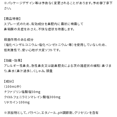
※パッケージデザイン等は予告なく変更されることがあります。予め御了承下
さい。
【商品特徴】
スプレー式のため、有効成分を鼻腔内に霧状に噴霧して
鼻粘膜の炎症をおさえ、不快な症状を改善します。
殺菌作用のある成分
（塩化ベンザルコニウム・塩化ベンゼトニウム・等）を使用していないため、
低刺激性で、使い心地が大変ソフトです。
【効能・効果】
アレルギー性鼻炎，急性鼻炎又は副鼻腔炎による次の諸症状の緩和：鼻づま
り，鼻水（鼻汁過多），くしゃみ，頭重
【成分】
（100mL中）
ナファゾリン塩酸塩50mg
クロルフェニラミンマレイン酸塩300mg
リドカイン100mg
※添加物として、パラベン、エタノール、pH調節剤、グリセリンを含有