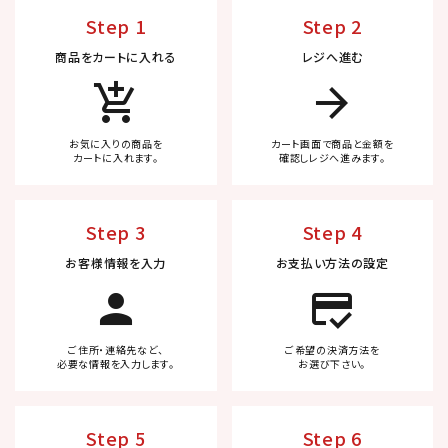
Step 1
Step 2
商品をカートに入れる
レジへ進む
add_shopping_cart
arrow_forward
お気に入りの商品を
カート画面で商品と金額を
カートに入れます。
確認しレジへ進みます。
Step 3
Step 4
お客様情報を入力
お支払い方法の設定
person
credit_score
ご住所・連絡先など、
ご希望の決済方法を
必要な情報を入力します。
お選び下さい。
Step 5
Step 6