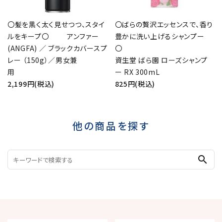
〇髪を黒く太く見せつつ、スタイ
〇ばらの贅沢エッセンスで、香り
ルをキープ〇 アンファー
豊かに洗い上げるシャンプー
(ANGFA) ／ ブラックカバースプ
レー （150g）／男女兼
資生堂 ばら園 ローズシャンプ
用
ー RX 300mL
2,199円(税込)
825円(税込)
他の商品を探す
search