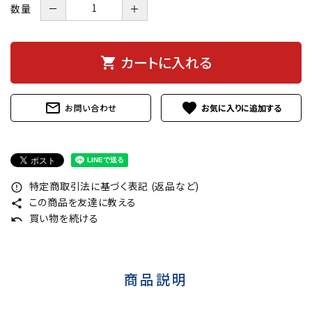
数量
－
＋
カートに入れる
shopping_cart
mail_outline
favorite
お問い合わせ
特定商取引法に基づく表記 (返品など)
error_outline
この商品を友達に教える
share
買い物を続ける
undo
商品説明