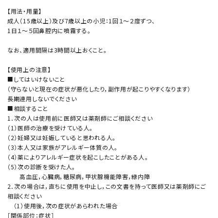
【用法・用量】
成人（15歳以上）及び7歳以上の小児：1回１〜２度ずつ、
1日１〜５回鼻腔内に噴霧する。
なお、適用間隔は3時間以上おくこと。
【使用上の注意】
■してはいけないこと
（守らないと現在の症状が悪化したり，副作用が起こりやすくなります）
長期連用しないでください
■相談すること
1．次の人は使用前に医師又は薬剤師にご相談ください
（1）医師の治療を受けている人。
（2）妊婦又は妊娠していると思われる人。
（3）本人又は家族がアレルギー体質の人。
（4）薬によりアレルギー症状を起こしたことがある人。
（5）次の診断を受けた人。
高血圧，心臓病，糖尿病，甲状腺機能障害，緑内障
2．次の場合は，直ちに使用を中止し，この文書を持って医師又は薬剤師にご
相談ください
（1）使用後，次の症状があらわれた場合
［関係部位：症状］