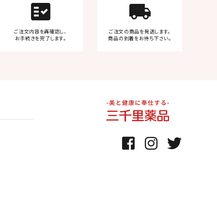
fact_check
local_shipping
ご注文内容を再確認し、
ご注文の商品を発送します。
お手続きを完了します。
商品の到着をお待ち下さい。