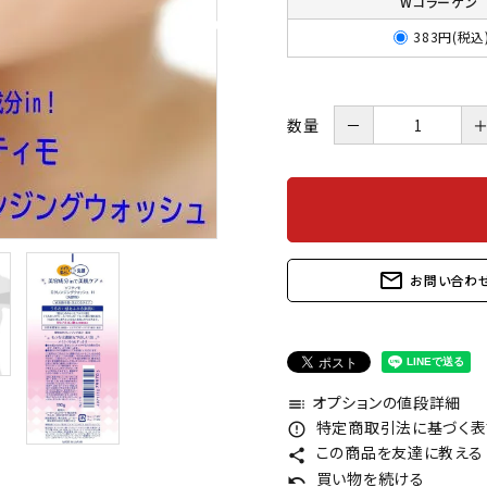
Wコラーゲン
383円(税込
数量
－
mail_outline
お問い合わ
オプションの値段詳細
toc
特定商取引法に基づく表記
error_outline
この商品を友達に教える
share
買い物を続ける
undo