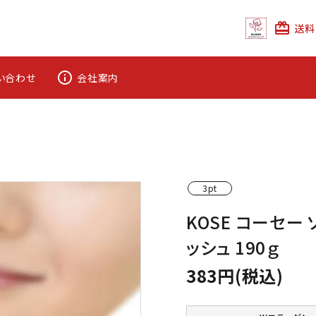
card_giftcard
送料
info_outline
い合わせ
会社案内
3pt
KOSE コーセー
ッシュ 190ｇ
383円(税込)