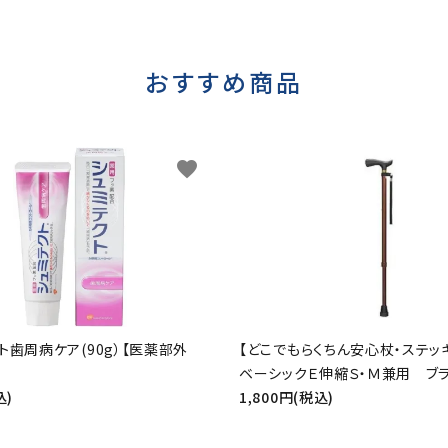
おすすめ商品
favorite
ト歯周病ケア(90g）【医薬部外
【どこでもらくちん安心杖・ステッ
ベーシックＥ伸縮Ｓ・Ｍ兼用 ブ
込)
1,800円(税込)