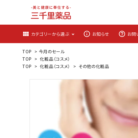
view_module
info_outline
help_outline
カテゴリーから選ぶ
お知らせ
お問
TOP
>
今月のセール
TOP
>
化粧品（コスメ）
TOP
>
化粧品（コスメ）
>
その他の化粧品