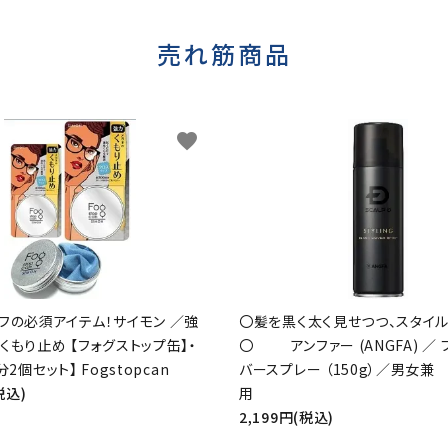
売れ筋商品
favorite
フの必須アイテム！サイモン ／強
〇髪を黒く太く見せつつ、スタイ
くもり止め 【フォグストップ缶】・
〇 アンファー (ANGFA) ／ 
分2個セット】 Fogstopcan
バースプレー （150g）／男女兼
税込)
用
2,199円(税込)