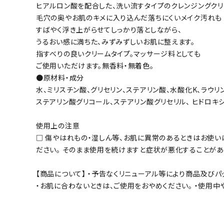
ヒアルロン酸を配合した、洗い流すタイプのクレンジングクリ
毛穴の奥やお肌のキメに入り込んだ落ちにくいメイク汚れも
すばやく浮き上がらせてしっかり落としながら、
うるおい感に満ちた、みずみずしいお肌に整えます。
指すべりの良いクリームタイプ。マッサージ料としても
ご使用いただけます。無香料・無着色。
●原材料・成分
水、ミリスチン酸、グリセリン、ステアリン酸、水酸化K、ラウリン酸
ステアリン酸グリコール、ステアリン酸グリセリル、 ヒドロキ
使用上の注意
□ 傷やはれもの・湿しん等、お肌に異常のあるときはお使い
ださい。 そのまま使用を続けますと症状が悪化することがあり
【商品について】 ・予告なくリニューアル等により商品及び
・お肌に合わないときは、ご使用をおやめください。 ・使用