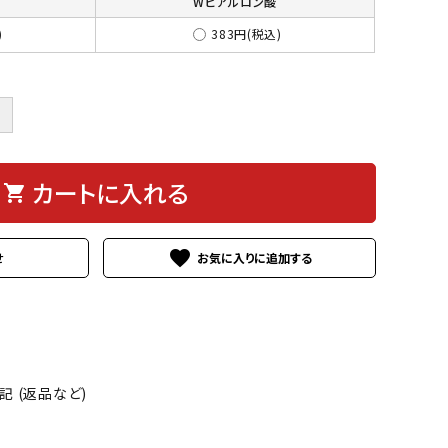
Wヒアルロン酸
)
383円(税込)
＋
カートに入れる
shopping_cart
favorite
せ
 (返品など)