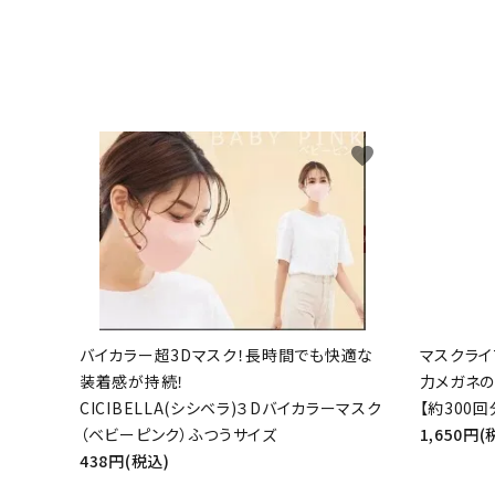
favorite
バイカラー超3Dマスク！長時間でも快適な
マスクライ
装着感が持続！
力メガネの
CICIBELLA(シシベラ)３Dバイカラーマスク
【約300回
（ベビーピンク）ふつうサイズ
1,650円(
438円(税込)