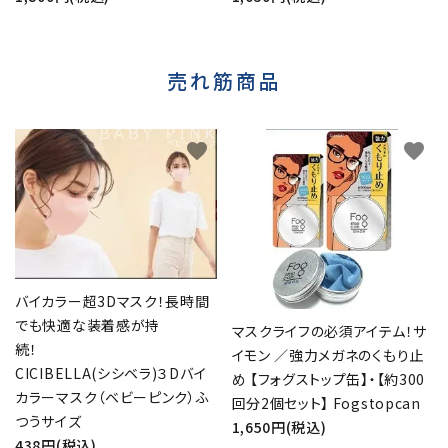
売れ筋商品
favorite
favorite
バイカラー超3Dマスク！長時間
でも快適な装着感が持
マスクライフの必須アイテム！サ
続！
イモン ／強力メガネのくもり止
CICIBELLA(シシベラ)３Dバイ
め 【フォグストップ缶】・【約300
カラーマスク（ベビーピンク）ふ
回分2個セット】 Fogstopcan
つうサイズ
1,650円(税込)
438円(税込)