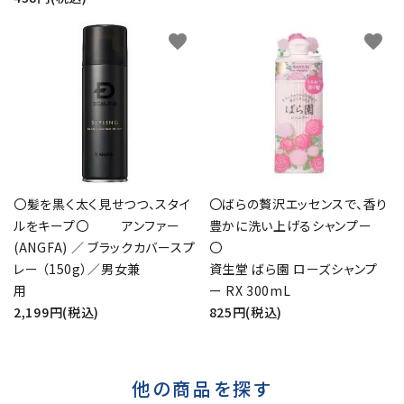
favorite
favorite
〇髪を黒く太く見せつつ、スタイ
〇ばらの贅沢エッセンスで、香り
ルをキープ〇 アンファー
豊かに洗い上げるシャンプー
(ANGFA) ／ ブラックカバースプ
レー （150g）／男女兼
資生堂 ばら園 ローズシャンプ
用
ー RX 300mL
2,199円(税込)
825円(税込)
他の商品を探す