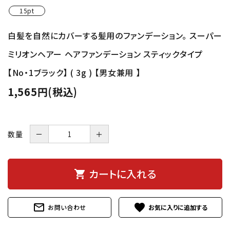
15pt
白髪を自然にカバーする髪用のファンデーション。 スーパー
ミリオンヘアー ヘアファンデーション スティックタイプ
【No・1ブラック】 ( 3g ) 【男女兼用 】
1,565円(税込)
数量
－
＋
カートに入れる
shopping_cart
mail_outline
favorite
お問い合わせ