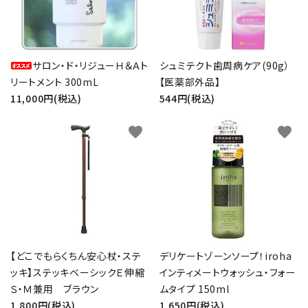
サロン・ド・リジューＨ＆Ａト
シュミテクト歯周病ケア(90g）
リートメント 300mL
【医薬部外品】
11,000円(税込)
544円(税込)
favorite
favorite
【どこでもらくちん安心杖・ステ
デリケートゾーンソープ！iroha
ッキ】ステッキベーシックＥ伸縮
インティメートウォッシュ・フォー
Ｓ・Ｍ兼用 ブラウン
ムタイプ 150ml
1,800円(税込)
1,650円(税込)