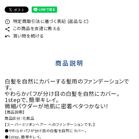
特定商取引法に基づく表記 (返品など)
error_outline
この商品を友達に教える
share
買い物を続ける
undo
商品説明
白髪を自然にカバーする髪用のファンデーションで
す。
やわらかパフが分け目の白髪を自然にカバー。
1stepで、簡単キレイ。
微細パウダーが地肌に密着ベタつかない！
【商品説明】
商品区分：化粧品
【スーパーミリオンヘアー ヘのファンデーションです。】
●やわらかパフが分け目の白髪を自然にカバー。
●1step、簡単キレイ。