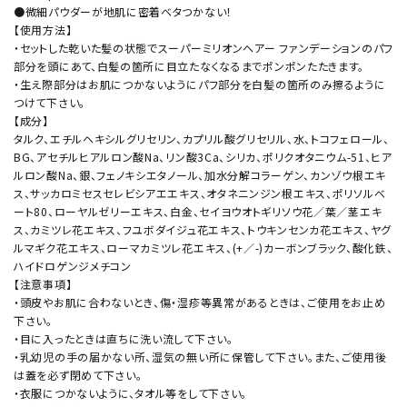
●微細パウダーが地肌に密着ベタつかない！
【使用方法】
・セットした乾いた髪の状態でスーパーミリオンヘアー ファンデーションのパフ
部分を頭にあて、白髪の箇所に目立たなくなるまでポンポンたたきます。
・生え際部分はお肌につかないようにパフ部分を白髪の箇所のみ擦るように
つけて下さい。
【成分】
タルク、エチルヘキシルグリセリン、カプリル酸グリセリル、水、トコフェロール、
BG、アセチルヒアルロン酸Na、リン酸3Ca、シリカ、ポリクオタニウム-51、ヒア
ルロン酸Na、銀、フェノキシエタノール、加水分解コラーゲン、カンゾウ根エキ
ス、サッカロミセスセレビシアエエキス、オタネニンジン根エキス、ポリソルベ
ート80、ローヤルゼリーエキス、白金、セイヨウオトギリソウ花／葉／茎エキ
ス、カミツレ花エキス、フユボダイジュ花エキス、トウキンセンカ花エキス、ヤグ
ルマギク花エキス、ローマカミツレ花エキス、(+／-)カーボンブラック、酸化鉄、
ハイドロゲンジメチコン
【注意事項】
・頭皮やお肌に合わないとき、傷・湿疹等異常があるときは、ご使用をお止め
下さい。
・目に入ったときは直ちに洗い流して下さい。
・乳幼児の手の届かない所、湿気の無い所に保管して下さい。また、ご使用後
は蓋を必ず閉めて下さい。
・衣服につかないように、タオル等をして下さい。