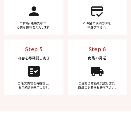
person
credit_score
ご住所・連絡先など、
ご希望の決済方法を
必要な情報を入力します。
お選び下さい。
Step 5
Step 6
内容を再確認し完了
商品の発送
fact_check
local_shipping
ご注文内容を再確認し、
ご注文の商品を発送します。
お手続きを完了します。
商品の到着をお待ち下さい。