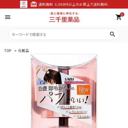
card_giftcard
送料無料
3,980円以上のお買上で送料無料
0
menu
shopping_cart
search
TOP
>
化粧品