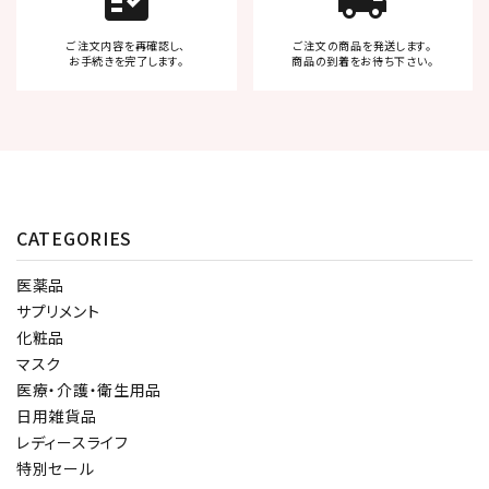
fact_check
local_shipping
ご注文内容を再確認し、
ご注文の商品を発送します。
お手続きを完了します。
商品の到着をお待ち下さい。
CATEGORIES
医薬品
サプリメント
化粧品
マスク
医療・介護・衛生用品
日用雑貨品
レディースライフ
特別セール