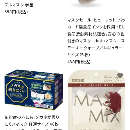
ブルマスク 学童
658円(税込)
マスクセール！ヒューレット・パッ
カード製食品インクを採用 ・EU
食品接触素材法適合。安心の色
付きのマスク！ jiujiuマスク／ス
モーキークォーツ／レギュラー
サイズ（５枚）
438円(税込)
favorite
favorite
花粉症の方にも！メガネが曇り
にくいマスク 普通サイズ 40枚