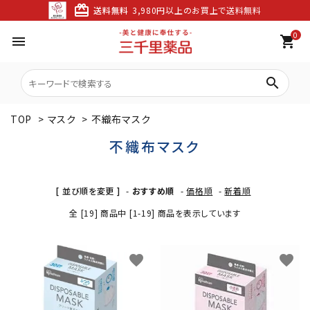
card_giftcard
送料無料
3,980円以上のお買上で送料無料
0
menu
shopping_cart
search
TOP
>
マスク
>
不織布マスク
不織布マスク
[ 並び順を変更 ]
-
おすすめ順
-
価格順
-
新着順
全 [19] 商品中 [1-19] 商品を表示しています
favorite
favorite