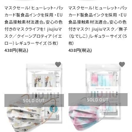
マスクセール！ヒューレット・パッ
マスクセール！ヒューレット・パッ
カード製食品インクを採用 ・EU
カード製食品インクを採用 ・EU
食品接触素材法適合。安心の色
食品接触素材法適合。安心の色
付きのマスクライフを！ jiujiuマ
付きマスク！ jiujiuマスク／撫子
スク／クイーンプロティア（イエ
（なでしこ）/レギュラーサイズ（５
ロー）レギュラーサイズ（５枚）
枚）
438円(税込)
438円(税込)
favorite
favorite
close
SOLD OUT
SOLD OUT
キーワード