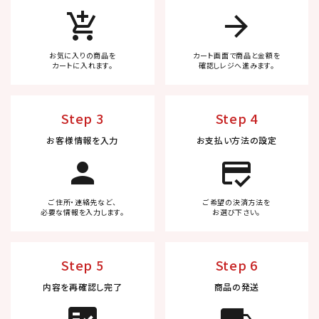
add_shopping_cart
arrow_forward
お気に入りの商品を
カート画面で商品と金額を
カートに入れます。
確認しレジへ進みます。
Step 3
Step 4
お客様情報を入力
お支払い方法の設定
person
credit_score
ご住所・連絡先など、
ご希望の決済方法を
必要な情報を入力します。
お選び下さい。
Step 5
Step 6
内容を再確認し完了
商品の発送