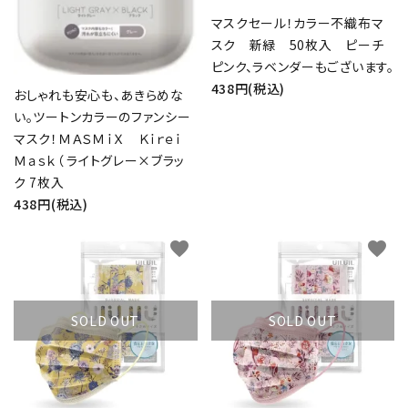
マスクセール！カラー不織布マ
スク 新緑 50枚入 ピーチ
ピンク、ラベンダーもございます。
438円(税込)
おしゃれも安心も、あきらめな
い。ツートンカラーのファンシー
マスク！ＭＡＳＭｉＸ Ｋｉｒｅｉ
Ｍａｓｋ（ ライトグレー×ブラッ
ク 7枚入
438円(税込)
favorite
favorite
SOLD OUT
SOLD OUT