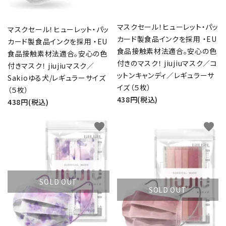
カテゴリー
マスクセール！ヒューレット・パッ
マスクセール！ヒューレット・パッ
カード製食品インクを採用 ・EU
カード製食品インクを採用 ・EU
食品接触素材法適合。安心の色
食品接触素材法適合。安心の色
検索する
付きのマスク！ jiujiuマスク／コ
付きマスク！ jiujiuマスク／
ットンキャンディ／レギュラーサ
Sakioゆる犬/レギュラーサイズ
イズ（５枚）
（５枚）
438円(税込)
438円(税込)
favorite
favorite
SOLD OUT
SOLD OUT