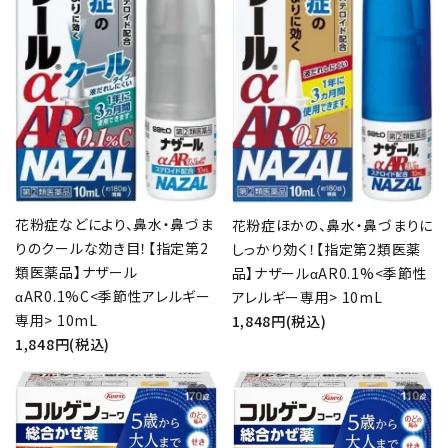
花粉症などにより、鼻水・鼻づま
花粉症ほかの、鼻水・鼻づまりに
りのクールな効き目！【指定第2
しっかり効く！【指定第2類医薬
類医薬品】ナザール
品】ナザールαAR0.1%<季節性
αAR0.1%C<季節性アレルギー
アレルギー専用> 10mL
専用> 10mL
1,848円(税込)
1,848円(税込)
favorite
favorite