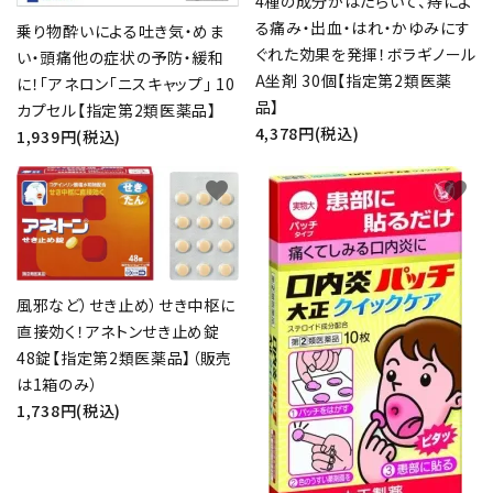
4種の成分がはたらいて、痔によ
る痛み・出血・はれ・かゆみにす
乗り物酔いによる吐き気・めま
ぐれた効果を発揮！ボラギノール
い・頭痛他の症状の予防・緩和
A坐剤 30個【指定第2類医薬
に！「アネロン「ニスキャップ」 10
品】
カプセル【指定第2類医薬品】
4,378円(税込)
1,939円(税込)
favorite
favorite
風邪など）せき止め）せき中枢に
直接効く！アネトンせき止め錠
48錠【指定第2類医薬品】（販売
は1箱のみ）
1,738円(税込)