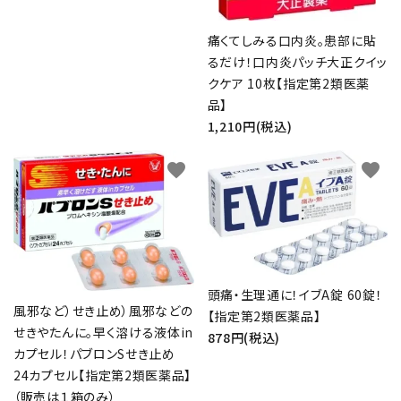
痛くてしみる口内炎。患部に貼
るだけ！口内炎パッチ大正クイッ
クケア 10枚【指定第2類医薬
品】
1,210円(税込)
favorite
favorite
頭痛・生理通に！イブA錠 60錠！
風邪など）せき止め）風邪などの
【指定第2類医薬品】
せきやたんに。早く溶ける液体in
878円(税込)
カプセル！パブロンSせき止め
24カプセル【指定第2類医薬品】
（販売は１箱のみ）