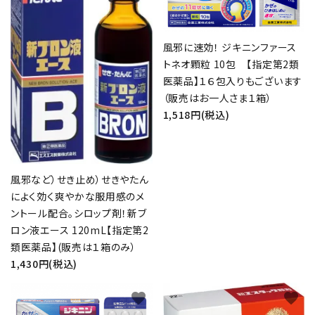
風邪に速効！ ジキニンファース
トネオ顆粒 10包 【指定第2類
医薬品】１６包入りもございます
（販売はお一人さま１箱）
1,518円(税込)
風邪など）せき止め）せきやたん
によく効く爽やかな服用感のメ
ントール配合。シロップ剤！新ブ
ロン液エース 120mL【指定第2
類医薬品】(販売は１箱のみ）
1,430円(税込)
favorite
favorite
close