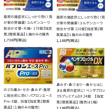
風邪の諸症状にしっかり効く！我
風邪の諸症状にしっかり効く！我
が家の常備薬！コルゲンコーワ
が家の常備薬！コルゲンコーワ
総合かぜ薬・大箱・ 170錠【指定
総合かぜ薬 110錠【指定第2類
第2類医薬品】１箱のみの販売
医薬品】１箱のみの販売
1,738円(税込)
1,188円(税込)
favorite
favorite
鼻みず・鼻づまり・・鼻からはじ
のどの痛み・せき・鼻みず・風邪
まる風邪の症状に！ベンザブロッ
に総合的に効く！パブロンエース
クSプレミアムDX 24錠 【指定
Pro-X錠、 36錠【指定第2類医
第2類医薬品】（販売は1箱）
薬品】（１箱のみの販売）
2,198円(税込)