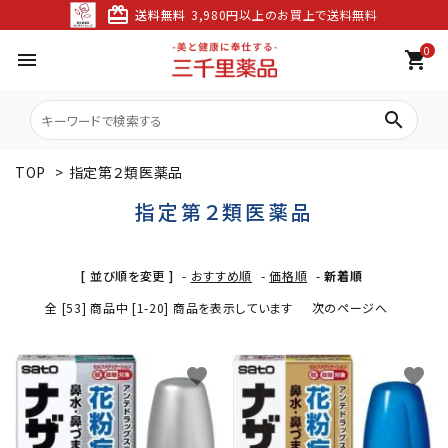
card_giftcard
送料無料
3,980円以上のお買上で送料無料
0
menu
shopping_cart
search
TOP
>
指定第２類医薬品
指定第２類医薬品
[ 並び順を変更 ]
-
おすすめ順
-
価格順
-
新着順
全 [53] 商品中 [1-20] 商品を表示しています
次のページへ
favorite
favorite