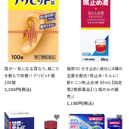
耳が・・気になる耳なり、肩こり
風邪の）せき止め）成分に4種の
を飲んで改善！！ナリピット錠
生薬を配合！咳止め・たんに！
100錠
新トニン咳止め液 60mL【指定
2,200円(税込)
第2類医薬品】（１瓶のみの販
売」）
1,188円(税込)
favorite
favorite