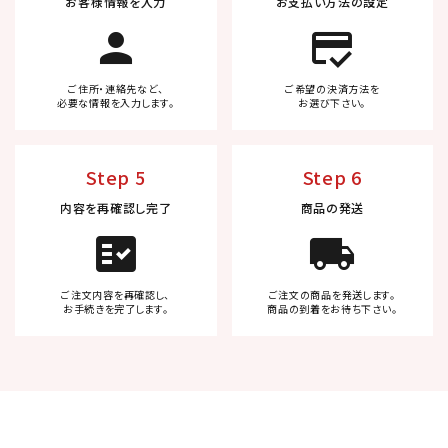
お客様情報を入力
お支払い方法の設定
person
credit_score
ご住所・連絡先など、
ご希望の決済方法を
必要な情報を入力します。
お選び下さい。
Step 5
Step 6
内容を再確認し完了
商品の発送
fact_check
local_shipping
ご注文内容を再確認し、
ご注文の商品を発送します。
お手続きを完了します。
商品の到着をお待ち下さい。