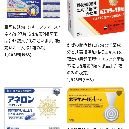
キーワード
風邪に速効！ジキニンファースト
ネオ錠 27錠 【指定第2類医薬
カテゴリー
品】 45錠入りもございます。（販
かぜの諸症状に有効な洋薬成
売はお一人様1箱のみ）
分と、「葛根湯加桔梗エキス」を
1,408円(税込)
配合の風邪薬!新エスタック顆粒
22包【指定第2類医薬品】（１箱
検索する
のみの販売）
1,628円(税込)
favorite
favorite