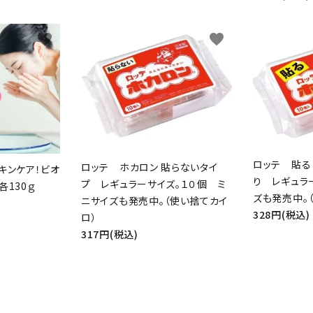
favorite
favorite
ード
リー
ロッテ 貼る
ロッテ ホカロン 貼らないタイ
キンケア！ビオ
り レギュラ
プ レギュラーサイズ。１０個 ミ
各130ｇ
ズも発売中。
ニサイズも発売中。（使い捨てカイ
検索する
328円(税込)
ロ）
317円(税込)