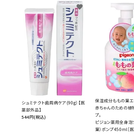
favorite
保湿成分ももの葉エ
シュミテクト歯周病ケア(90g）【医
赤ちゃんのための植
薬部外品】
プ
544円(税込)
ピジョン薬用全身泡
葉）ポンプ450ml［