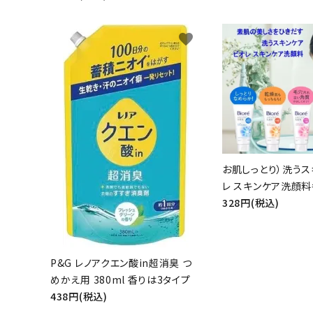
favorite
キーワ
カテゴ
お肌しっとり）洗うス
レ スキンケア洗顔料
328円(税込)
P&G レノアクエン酸in超消臭 つ
めかえ用 380ml 香りは3タイプ
438円(税込)