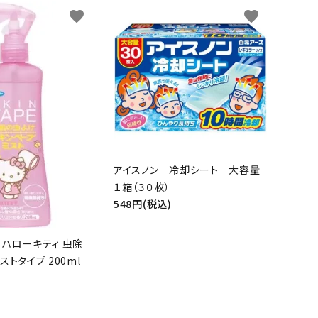
favorite
favorite
アイスノン 冷却シート 大容量
１箱（３０枚）
548円(税込)
、ハローキティ 虫除
ストタイプ 200ml