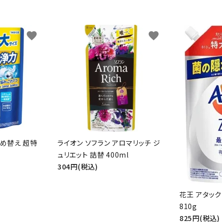
favorite
favorite
詰め替え 超特
ライオン ソフラン アロマリッチ ジ
ュリエット 詰替 400ml
304円(税込)
花王 アタック
810g
825円(税込)