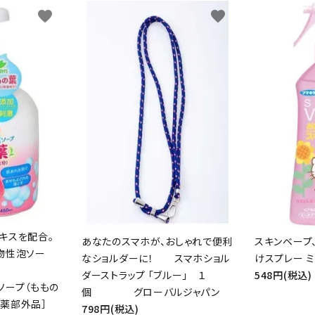
favorite
favorite
キスを配合。
あなたのスマホが、おしゃれで便利
スキンベープ
物性泡ソー
なショルダーに！ スマホショル
けスプレー ミ
。
ダーストラップ 「ブルー」 １
548円(税込)
ソープ（ももの
個 グローバルジャパン
医薬部外品］
798円(税込)