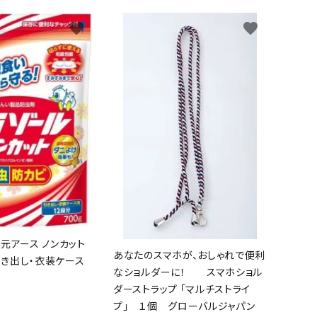
favorite
favorite
元アース ノンカット
あなたのスマホが、おしゃれで便利
 引き出し・衣装ケース
なショルダーに！ スマホショル
ダーストラップ 「マルチストライ
プ」 １個 グローバルジャパン