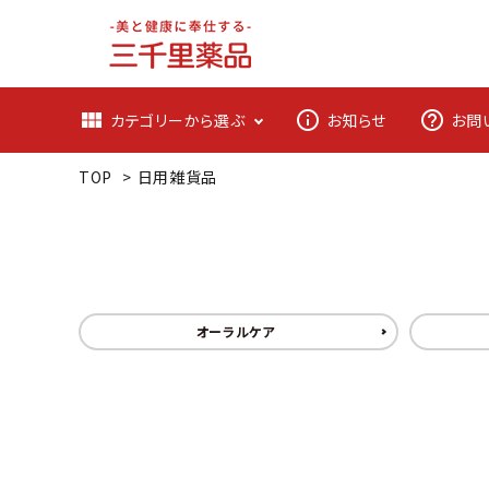
view_module
info_outline
help_outline
カテゴリーから選ぶ
お知らせ
お問
TOP
>
日用雑貨品
オーラルケア