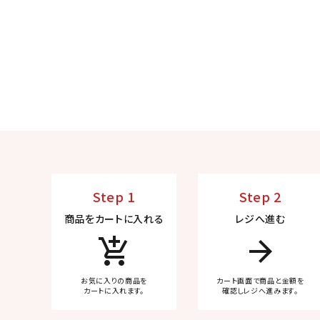
Step 1
Step 2
商品をカートに入れる
レジへ進む
add_shopping_cart
arrow_forward
お気に入りの商品を
カート画面で商品と金額を
カートに入れます。
確認しレジへ進みます。