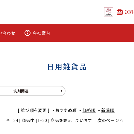
card_giftcard
送料
info_outline
い合わせ
会社案内
日用雑貨品
洗剤関連
[ 並び順を変更 ]
-
おすすめ順
-
価格順
-
新着順
全 [24] 商品中 [1-20] 商品を表示しています
次のページへ