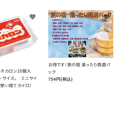
close
favorite
favorite
お得です！旅の宿 湯ったり周遊パ
 ホカロン10個入
ック
ーサイズ。 ミニサイ
754円(税込)
（使い捨てカイロ）