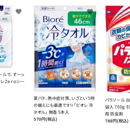
favorite
favorite
ールで、ずーっ
レＺｅｒｏシー
夏バテ、熱中症対策、いざという時
パラゾール 白
の備えにも最適です!！「ビオレ 冷
袋入 700g
タオル」 無香 5本入
用 防虫剤
570円(税込)
768円(税込)