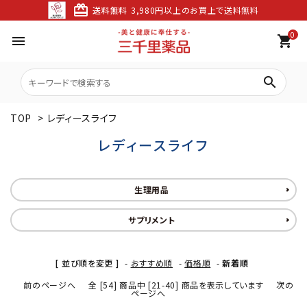
card_giftcard
送料無料
3,980円以上のお買上で送料無料
0
menu
shopping_cart
search
TOP
>
レディースライフ
レディースライフ
生理用品
サプリメント
[ 並び順を変更 ]
-
おすすめ順
-
価格順
-
新着順
前のページへ
全 [54] 商品中 [21-40] 商品を表示しています
次の
ページへ