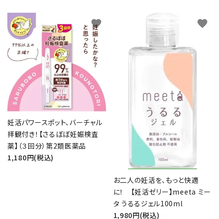
favorite
favorite
妊活パワースポット、バーチャル
拝観付き！【さるぼぼ妊娠検査
薬】（３回分）第2類医薬品
1,180円(税込)
お二人の妊活を、もっと快適
に！ 【妊活ゼリー】meeta ミー
タ うるるジェル100ml
1,980円(税込)