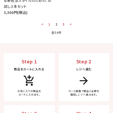
る新妊活スタイルのための、お
試し３本セット
3,300円(税込)
<
1
2
3
>
全54件
Step 1
Step 2
商品をカートに入れる
レジへ進む
add_shopping_cart
arrow_forward
お気に入りの商品を
カート画面で商品と金額を
カートに入れます。
確認しレジへ進みます。