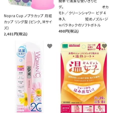
簡単で清潔な使いきりビ
デ。 オカ
モト／クリーンシャワー ビデ 4
Nopra Cup ノプラカップ 月経
本入 短めノズル・ジ
カップ リング型 (ピンク, Mサイ
ャバラネックのソフトボトル
ズ)
498円(税込)
2,481円(税込)
favorite
favorite