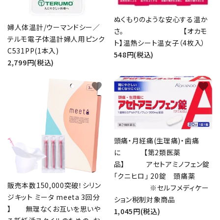
ぬくもりのような安心する温か
婦人体温計/ウーマンドシー／
さ。 【オカモ
テルモ電子体温計婦人用ピンク
ト】温熱シート温女子（4枚入）
C531PP(1本入)
548円(税込)
2,799円(税込)
favorite
favorite
頭痛・月経痛(生理痛)・歯痛
に 【第2類医薬
品】 アセトアミノフェン錠
「クニヒロ」 20錠 頭痛薬
販売本数150,000突破！シリン
※セルフメディケー
ジキット ミータ meeta 3回分
ション税制対象商品
】 無理なくお互いを思いや
1,045円(税込)