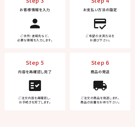
Step 3
Step 4
お客様情報を入力
お支払い方法の設定
person
credit_score
ご住所・連絡先など、
ご希望の決済方法を
必要な情報を入力します。
お選び下さい。
Step 5
Step 6
内容を再確認し完了
商品の発送
fact_check
local_shipping
ご注文内容を再確認し、
ご注文の商品を発送します。
お手続きを完了します。
商品の到着をお待ち下さい。