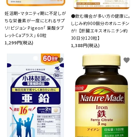
妊活期・マタニティ期に不足しが
●飲む機会が多い方の健康に。
ちな栄養素が一度にとれるサプ
しじみ約900個分のオルニチン
リ！ピジョン Pigeon「 葉酸タブ
が！ 【肝臓エキスオルニチン約
レットCaプラス」 60粒
30日分120粒】
1,299円(税込)
1,388円(税込)
favorite
favorite