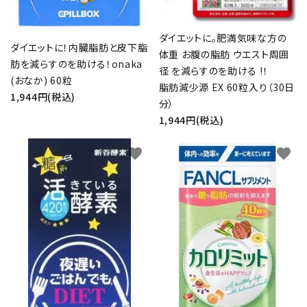
ダイエットに。肥満気味な方の
ダイエットに！内臓脂肪と皮下脂
体重 お腹の脂肪 ウエスト周囲
肪を減らすのを助ける！onaka
径 を減らすのを助ける !！
(おなか) 60粒
脂肪減少源 EX 60粒入り（30日
1,944円(税込)
分）
1,944円(税込)
favorite
favorite