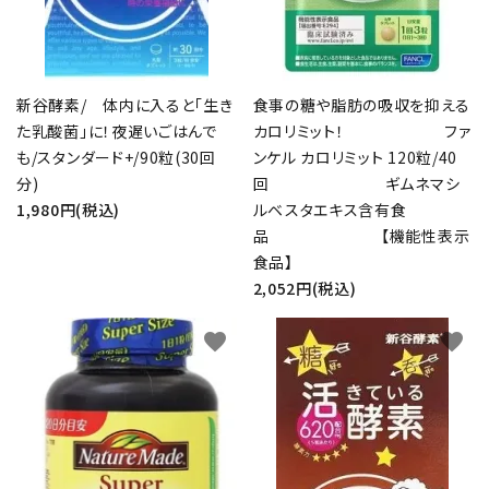
新谷酵素/ 体内に入ると「生き
食事の糖や脂肪の吸収を抑える
た乳酸菌」に！夜遅いごはんで
カロリミット！ ファ
も/スタンダード+/90粒(30回
ンケル カロリミット 120粒/40
分)
回 ギムネマシ
1,980円(税込)
ルベスタエキス含有食
品 【機能性表示
食品】
2,052円(税込)
favorite
favorite