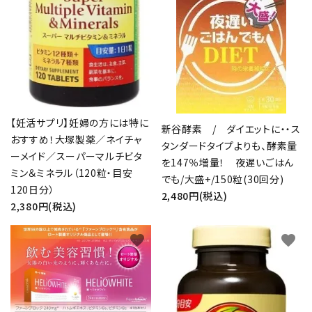
【妊活サプリ】妊婦の方には特に
新谷酵素 / ダイエットに・・ス
おすすめ！大塚製薬／ネイチャ
タンダードタイプよりも、酵素量
ーメイド／スーパーマルチビタ
を147％増量！ 夜遅いごはん
ミン＆ミネラル（120粒・目安
でも/大盛+/150粒(30回分)
120日分）
2,480円(税込)
2,380円(税込)
favorite
favorite