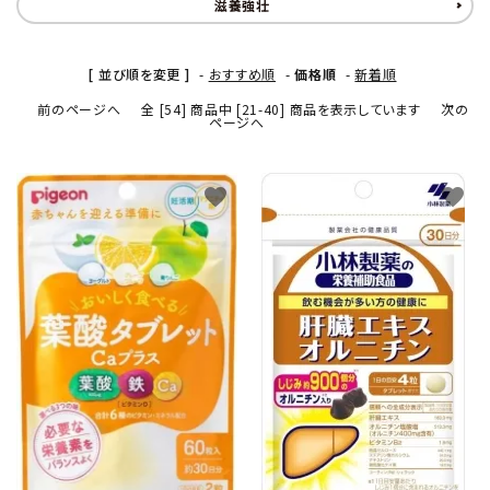
滋養強壮
[ 並び順を変更 ]
-
おすすめ順
-
価格順
-
新着順
前のページへ
全 [54] 商品中 [21-40] 商品を表示しています
次の
ページへ
favorite
favorite