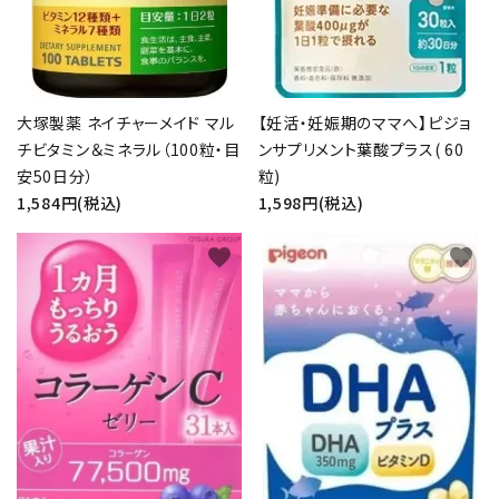
大塚製薬 ネイチャーメイド マル
【妊活・妊娠期のママへ】ピジョ
チビタミン＆ミネラル（100粒・目
ンサプリメント葉酸プラス( 60
安50日分）
粒)
1,584円(税込)
1,598円(税込)
favorite
favorite