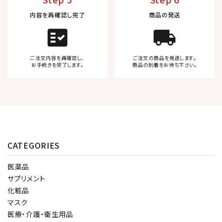
内容を再確認し完了
商品の発送
fact_check
local_shipping
ご注文内容を再確認し、
ご注文の商品を発送します。
お手続きを完了します。
商品の到着をお待ち下さい。
CATEGORIES
医薬品
サプリメント
化粧品
マスク
医療・介護・衛生用品