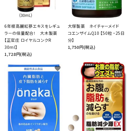
6年根高麗紅蔘エキスをレギュ
大塚製薬 ネイチャーメイド
close
ラーの倍量配合！ 大木製薬
コエンザイムQ10 【50粒 ・25日
【正官庄 ロイヤルコンクR
分】
30ml】
1,750円(税込)
キーワード
1,728円(税込)
favorite
favorite
カテゴリー
検索する