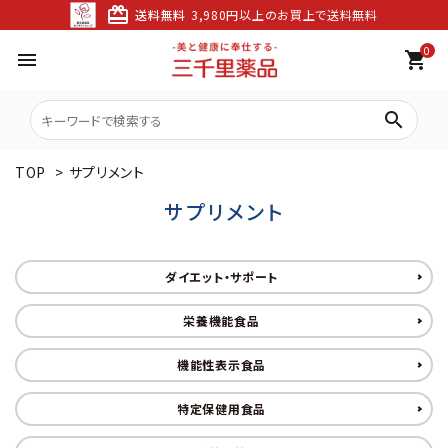
card_giftcard
送料無料
3,980円以上のお買上で送料無料
0
menu
shopping_cart
search
TOP
>
サプリメント
サプリメント
ダイエット・サポート
栄養機能食品
機能性表示食品
特定保健用食品