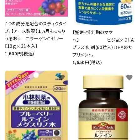
7つの成分を配合のスティクタイ
プ！【アース製薬】１ヵ月もっちり
【妊娠・授乳期のママ
うるおう コラーゲンＣゼリー
へ】 ピジョン DHA
【10ｇ×31本入】
プラス 錠剤(60粒入）DHAのサ
1,600円(税込)
プリメント。
1,650円(税込)
favorite
favorite