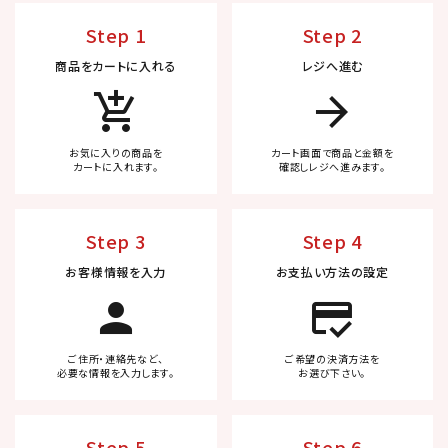
Step 1
Step 2
商品をカートに入れる
レジへ進む
add_shopping_cart
arrow_forward
お気に入りの商品を
カート画面で商品と金額を
カートに入れます。
確認しレジへ進みます。
Step 3
Step 4
お客様情報を入力
お支払い方法の設定
person
credit_score
ご住所・連絡先など、
ご希望の決済方法を
必要な情報を入力します。
お選び下さい。
Step 5
Step 6